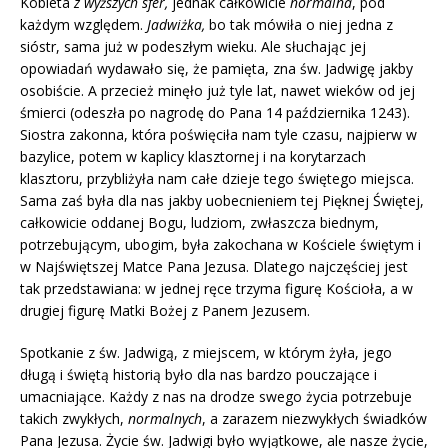
Kobieta
z wyższych sfer,
jednak całkowicie
normalna
, pod
każdym względem.
Jadwiżka,
bo tak mówiła o niej jedna z
sióstr, sama już w podeszłym wieku. Ale słuchając jej
opowiadań wydawało się, że pamięta, zna św. Jadwigę jakby
osobiście. A przecież minęło już tyle lat, nawet wieków od jej
śmierci (odeszła po nagrodę do Pana 14 października 1243).
Siostra zakonna, która poświęciła nam tyle czasu, najpierw w
bazylice, potem w kaplicy klasztornej i na korytarzach
klasztoru, przybliżyła nam całe dzieje tego świętego miejsca.
Sama zaś była dla nas jakby uobecnieniem tej Pięknej Świętej,
całkowicie oddanej Bogu, ludziom, zwłaszcza biednym,
potrzebującym, ubogim, była zakochana w Kościele świętym i
w Najświętszej Matce Pana Jezusa. Dlatego najczęściej jest
tak przedstawiana: w jednej ręce trzyma figurę Kościoła, a w
drugiej figurę Matki Bożej z Panem Jezusem.
Spotkanie z św. Jadwigą, z miejscem, w którym żyła, jego
długą i świętą historią było dla nas bardzo pouczające i
umacniające. Każdy z nas na drodze swego życia potrzebuje
takich zwykłych,
normalnych
, a zarazem niezwykłych świadków
Pana Jezusa. Życie św. Jadwigi było wyjątkowe, ale nasze życie,