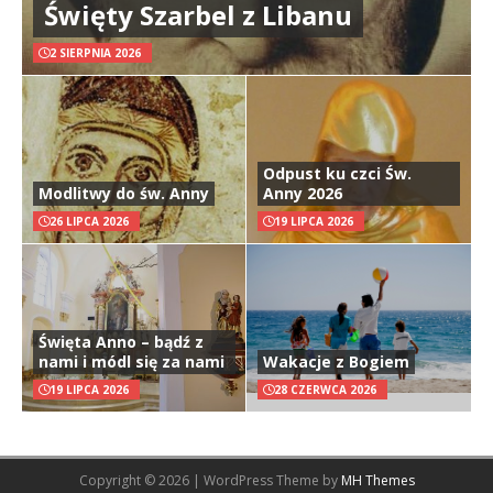
Święty Szarbel z Libanu
2 SIERPNIA 2026
Odpust ku czci Św.
Modlitwy do św. Anny
Anny 2026
26 LIPCA 2026
19 LIPCA 2026
Święta Anno – bądź z
nami i módl się za nami
Wakacje z Bogiem
19 LIPCA 2026
28 CZERWCA 2026
Copyright © 2026 | WordPress Theme by
MH Themes