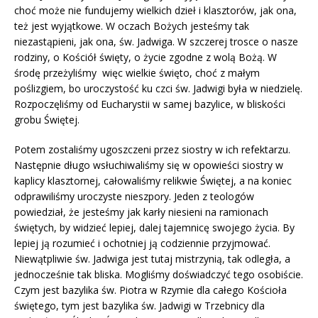
choć może nie fundujemy wielkich dzieł i klasztorów, jak ona,
też jest wyjątkowe. W oczach Bożych jesteśmy tak
niezastąpieni, jak ona, św. Jadwiga. W szczerej trosce o nasze
rodziny, o Kościół święty, o życie zgodne z wolą Bożą. W
środę przeżyliśmy więc wielkie święto, choć z małym
poślizgiem, bo uroczystość ku czci św. Jadwigi była w niedzielę.
Rozpoczęliśmy od Eucharystii w samej bazylice, w bliskości
grobu Świętej.
Potem zostaliśmy ugoszczeni przez siostry w ich refektarzu.
Następnie długo wsłuchiwaliśmy się w opowieści siostry w
kaplicy klasztornej, całowaliśmy relikwie Świętej, a na koniec
odprawiliśmy uroczyste nieszpory. Jeden z teologów
powiedział, że jesteśmy jak karły niesieni na ramionach
świętych, by widzieć lepiej, dalej tajemnicę swojego życia. By
lepiej ją rozumieć i ochotniej ją codziennie przyjmować.
Niewątpliwie św. Jadwiga jest tutaj mistrzynią, tak odległa, a
jednocześnie tak bliska. Mogliśmy doświadczyć tego osobiście.
Czym jest bazylika św. Piotra w Rzymie dla całego Kościoła
świętego, tym jest bazylika św. Jadwigi w Trzebnicy dla