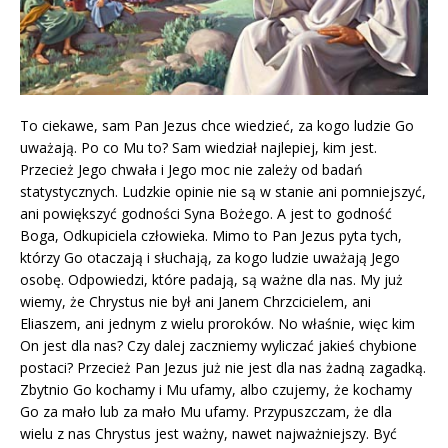
To ciekawe, sam Pan Jezus chce wiedzieć, za kogo ludzie Go
uważają. Po co Mu to? Sam wiedział najlepiej, kim jest.
Przecież Jego chwała i Jego moc nie zależy od badań
statystycznych. Ludzkie opinie nie są w stanie ani pomniejszyć,
ani powiększyć godności Syna Bożego. A jest to godność
Boga, Odkupiciela człowieka. Mimo to Pan Jezus pyta tych,
którzy Go otaczają i słuchają, za kogo ludzie uważają Jego
osobę. Odpowiedzi, które padają, są ważne dla nas. My już
wiemy, że Chrystus nie był ani Janem Chrzcicielem, ani
Eliaszem, ani jednym z wielu proroków. No właśnie, więc kim
On jest dla nas? Czy dalej zaczniemy wyliczać jakieś chybione
postaci? Przecież Pan Jezus już nie jest dla nas żadną zagadką.
Zbytnio Go kochamy i Mu ufamy, albo czujemy, że kochamy
Go za mało lub za mało Mu ufamy. Przypuszczam, że dla
wielu z nas Chrystus jest ważny, nawet najważniejszy. Być