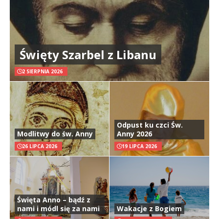
Święty Szarbel z Libanu
2 SIERPNIA 2026
Odpust ku czci Św.
Modlitwy do św. Anny
Anny 2026
26 LIPCA 2026
19 LIPCA 2026
Święta Anno – bądź z
nami i módl się za nami
Wakacje z Bogiem