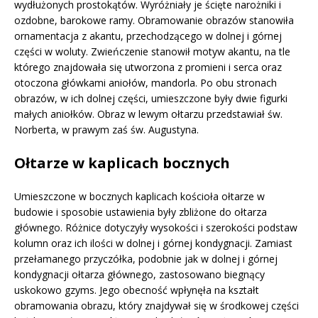
wydłużonych prostokątów. Wyróżniały je ścięte narożniki i
ozdobne, barokowe ramy. Obramowanie obrazów stanowiła
ornamentacja z akantu, przechodzącego w dolnej i górnej
części w woluty. Zwieńczenie stanowił motyw akantu, na tle
którego znajdowała się utworzona z promieni i serca oraz
otoczona główkami aniołów, mandorla. Po obu stronach
obrazów, w ich dolnej części, umieszczone były dwie figurki
małych aniołków. Obraz w lewym ołtarzu przedstawiał św.
Norberta, w prawym zaś św. Augustyna.
Ołtarze w kaplicach bocznych
Umieszczone w bocznych kaplicach kościoła ołtarze w
budowie i sposobie ustawienia były zbliżone do ołtarza
głównego. Różnice dotyczyły wysokości i szerokości podstaw
kolumn oraz ich ilości w dolnej i górnej kondygnacji. Zamiast
przełamanego przyczółka, podobnie jak w dolnej i górnej
kondygnacji ołtarza głównego, zastosowano biegnący
uskokowo gzyms. Jego obecność wpłynęła na kształt
obramowania obrazu, który znajdywał się w środkowej części