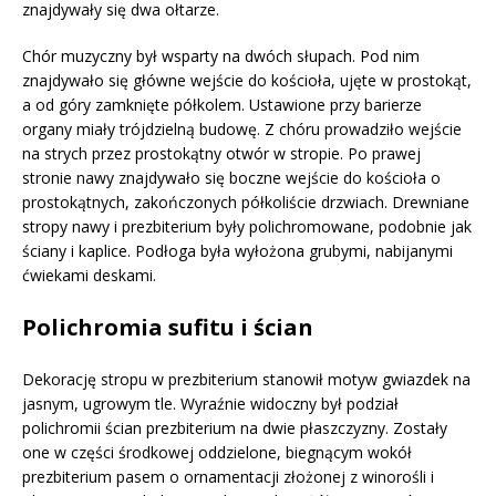
znajdywały się dwa ołtarze.
Chór muzyczny był wsparty na dwóch słupach. Pod nim
znajdywało się główne wejście do kościoła, ujęte w prostokąt,
a od góry zamknięte półkolem. Ustawione przy barierze
organy miały trójdzielną budowę. Z chóru prowadziło wejście
na strych przez prostokątny otwór w stropie. Po prawej
stronie nawy znajdywało się boczne wejście do kościoła o
prostokątnych, zakończonych półkoliście drzwiach. Drewniane
stropy nawy i prezbiterium były polichromowane, podobnie jak
ściany i kaplice. Podłoga była wyłożona grubymi, nabijanymi
ćwiekami deskami.
Polichromia sufitu i ścian
Dekorację stropu w prezbiterium stanowił motyw gwiazdek na
jasnym, ugrowym tle. Wyraźnie widoczny był podział
polichromii ścian prezbiterium na dwie płaszczyzny. Zostały
one w części środkowej oddzielone, biegnącym wokół
prezbiterium pasem o ornamentacji złożonej z winorośli i