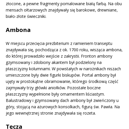
złocone, a pewne fragmenty pomalowane białą farbą. Na obu
mensach ołtarzowych znajdywały się barokowe, drewniane,
biało-złote świeczniki.
Ambona
W miejscu przecięcia prezbiterium z ramieniem transeptu
znajdywała się, pochodząca z ok. 1700 roku, wisząca ambona,
do której prowadziło wejście z zakrystii. Fronton ambony
gzymsowany i zdobiony akantem był podzielony na
płaszczyzny kolumnami. W powstałych w narożnikach niszach
umieszczone były dwie figurki biskupów. Portal ambony był
ujęty w prostokątne obramowanie, którego środkową część
zajmywały trzy główki aniołków. Pozostałe boczne
płaszczyzny wypełnione były ornamentem liściastym.
Balustradowy i gzymsowany dach ambony był zwieńczony u
góry, stojącą na ażurowych konsolkach, figurą św. Pawła. Na
jego wewnętrznej stronie znajdywała się rozeta.
Tęcza