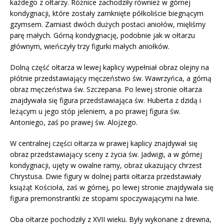
każdego z ołtarzy. Różnice zachodziły również w górnej
kondygnacji, które zostały zamknięte półkoliście biegnącym
gzymsem. Zamiast dwóch dużych postaci aniołów, mięliśmy
parę małych. Górną kondygnację, podobnie jak w ołtarzu
głównym, wieńczyły trzy figurki małych aniołków.
Dolną część ołtarza w lewej kaplicy wypełniał obraz olejny na
płótnie przedstawiający męczeństwo św. Wawrzyńca, a górną
obraz męczeństwa św. Szczepana. Po lewej stronie ołtarza
znajdywała się figura przedstawiająca św. Huberta z dzidą i
leżącym u jego stóp jeleniem, a po prawej figura św.
Antoniego, zaś po prawej św. Alojzego.
W centralnej części ołtarza w prawej kaplicy znajdywał się
obraz przedstawiający sceny z życia św. Jadwigi, a w górnej
kondygnacji, ujęty w owalne ramy, obraz ukazujący chrzest
Chrystusa. Dwie figury w dolnej partii ołtarza przedstawiały
książąt Kościoła, zaś w górnej, po lewej stronie znajdywała się
figura premonstrantki ze stopami spoczywającymi na lwie.
Oba ołtarze pochodziły z XVII wieku. Były wykonane z drewna,