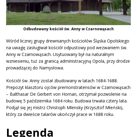
Odbudowany kościół św. Anny w Czarnowąsach
Wśród licznej grupy drewnianych kościołów Śląska Opolskiego
na uwagę zasługiwał kościół odpustowy pod wezwaniem św.
Anny w Czarnowąsach. Usytuowany był na naturalnym
wzniesieniu, tuż za granicą administracyjną Opola, przy drodze
prowadzącej do Namysłowa.
Kościół św. Anny został zbudowany w latach 1684-1688.
Prepozyt klasztoru ojców premonstratensów w Czarnowąsach
– Balthasar De Gerbert von Hornan, otrzymał pozwolenie na
budowę 5 października 1684 roku. Budowa trwała cztery lata.
Podjął się jej mistrz Christoph Mlensky (Krzysztof Młeński),
który za dwieście talarów ukończył prace w 1688 roku.
Legenda