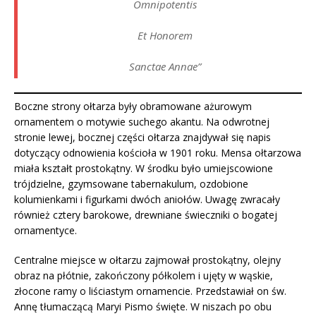
Omnipotentis
Et Honorem
Sanctae Annae”
Boczne strony ołtarza były obramowane ażurowym
ornamentem o motywie suchego akantu. Na odwrotnej
stronie lewej, bocznej części ołtarza znajdywał się napis
dotyczący odnowienia kościoła w 1901 roku. Mensa ołtarzowa
miała kształt prostokątny. W środku było umiejscowione
trójdzielne, gzymsowane tabernakulum, ozdobione
kolumienkami i figurkami dwóch aniołów. Uwagę zwracały
również cztery barokowe, drewniane świeczniki o bogatej
ornamentyce.
Centralne miejsce w ołtarzu zajmował prostokątny, olejny
obraz na płótnie, zakończony półkolem i ujęty w wąskie,
złocone ramy o liściastym ornamencie. Przedstawiał on św.
Annę tłumaczącą Maryi Pismo święte. W niszach po obu