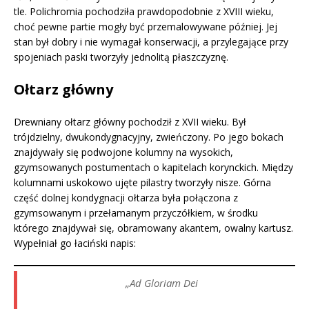
tle. Polichromia pochodziła prawdopodobnie z XVIII wieku,
choć pewne partie mogły być przemalowywane później. Jej
stan był dobry i nie wymagał konserwacji, a przylegające przy
spojeniach paski tworzyły jednolitą płaszczyznę.
Ołtarz główny
Drewniany ołtarz główny pochodził z XVII wieku. Był
trójdzielny, dwukondygnacyjny, zwieńczony. Po jego bokach
znajdywały się podwojone kolumny na wysokich,
gzymsowanych postumentach o kapitelach korynckich. Między
kolumnami uskokowo ujęte pilastry tworzyły nisze. Górna
część dolnej kondygnacji ołtarza była połączona z
gzymsowanym i przełamanym przyczółkiem, w środku
którego znajdywał się, obramowany akantem, owalny kartusz.
Wypełniał go łaciński napis:
„Ad Gloriam Dei