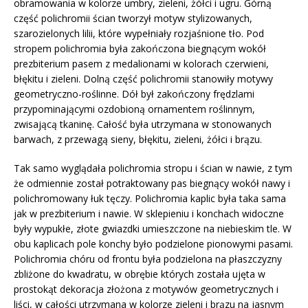
obramowania w kolorze umbry, zieleni, żółci i ugru. Górną
część polichromii ścian tworzył motyw stylizowanych,
szarozielonych lilii, które wypełniały rozjaśnione tło. Pod
stropem polichromia była zakończona biegnącym wokół
prezbiterium pasem z medalionami w kolorach czerwieni,
błękitu i zieleni. Dolną część polichromii stanowiły motywy
geometryczno-roślinne. Dół był zakończony frędzlami
przypominającymi ozdobioną ornamentem roślinnym,
zwisającą tkaninę. Całość była utrzymana w stonowanych
barwach, z przewagą sieny, błękitu, zieleni, żółci i brązu.
Tak samo wyglądała polichromia stropu i ścian w nawie, z tym
że odmiennie został potraktowany pas biegnący wokół nawy i
polichromowany łuk tęczy. Polichromia kaplic była taka sama
jak w prezbiterium i nawie. W sklepieniu i konchach widoczne
były wypukłe, złote gwiazdki umieszczone na niebieskim tle. W
obu kaplicach pole konchy było podzielone pionowymi pasami.
Polichromia chóru od frontu była podzielona na płaszczyzny
zbliżone do kwadratu, w obrębie których została ujęta w
prostokąt dekoracja złożona z motywów geometrycznych i
liści, w całości utrzymana w kolorze zieleni i brązu na jasnym