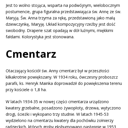
Jest to wolno stojąca, wsparta na podwójnym, wielobocznym
postumencie, grupa figuralna przedstawiająca św. Annę ze św.
Maryją. Św. Anna trzyma za rękę, przedstawioną jako małą
dziewczynkę, Maryję. Układ kompozycyjny rzeźby jest dość
swobodny. Draperie szat opadają w dół luźnymi, miękkimi
fałdami. Kolorystyka jest stonowana.
Cmentarz
Otaczający kościół św. Anny cmentarz był w przeszłości
kilkakrotnie powiększany. W 1934 roku, ówczesny proboszcz
parafii, ks. Henryk Mainka doprowadził do powiększenia terenu
przy kościele o 1,8 ha.
W latach 1934-35 w nowej części cmentarza urządzono
kwatery grzebalne, posadzono żywopłoty, drzewa, wytyczono
drogi, ścieżki i wykopano trzy studnie. W latach 1945-53
wydzielono na cmentarzu kwatery dla pochówku żołnierzy
radzieckich, których groby ekshumowano następnie w 1953