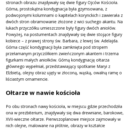
stronach obrazu znajdywały się dwie figury Ojców Kościoła.
Górna, prostokątna kondygnacja była gzymsowana, z
podwojonymi kolumnami o kapitelach korynckich i zawierała z
dwóch stron obramowanie złożone z wici suchego akantu. Na
łukach przyczółku umieszczone były figury dwóch aniołów.
Powyżej, na postumentach znajdywały się dwie stojące figury
kobiece – z prawej strony św. Barbara, z lewej św. Adelajda.
Górna część kondygnacji była zamknięta pod stropem
przełamanym przyczółkiem zwieńczonym akantem i trzema
figurkami małych aniołków. Górną kondygnację ołtarza
głównego wypełniał, przedstawiający spotkanie Maryi z
Elżbietą, olejny obraz ujęty w złoconą, wąską, owalną ramę o
liściastym ornamencie.
Ołtarze w nawie kościoła
Po obu stronach nawy kościoła, w miejscu gdzie przechodziła
ona w prezbiterium, znajdywały się dwa drewniane, barokowe,
XVII-wieczne ołtarze. Pierwszoplanowe miejsce zajmowały w
nich olejne, malowane na płótnie, obrazy w kształcie