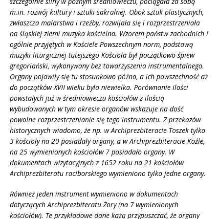
szczególnie silny w późnym średniowieczu, pociągała za sobą
m.in. rozwój kultury i sztuki sakralnej. Obok sztuk plastycznych,
zwłaszcza malarstwa i rzeźby, rozwijała się i rozprzestrzeniała
na śląskiej ziemi muzyka kościelna. Wzorem państw zachodnich i
ogólnie przyjętych w Kościele Powszechnym norm, podstawą
muzyki liturgicznej tutejszego Kościoła był początkowo śpiew
gregoriański, wykonywany bez towarzyszenia instrumentalnego.
Organy pojawiły się tu stosunkowo późno, a ich powszechność aż
do początków XVII wieku była niewielka. Porównanie ilości
powstałych już w średniowieczu kościołów z ilością
wybudowanych w tym okresie organów wskazuje na dość
powolne rozprzestrzenianie się tego instrumentu. Z przekazów
historycznych wiadomo, że np. w Archiprezbiteracie Toszek tylko
3 kościoły na 20 posiadały organy, a w Archiprezbiteracie Koźle,
na 25 wymienionych kościołów 7 posiadało organy. W
dokumentach wizytacyjnych z 1652 roku na 21 kościołów
Archiprezbiteratu raciborskiego wymieniono tylko jedne organy.
Również jeden instrument wymieniono w dokumentach
dotyczących Archiprezbiteratu Żory (na 7 wymienionych
kościołów). Te przykładowe dane każą przypuszczać, że organy