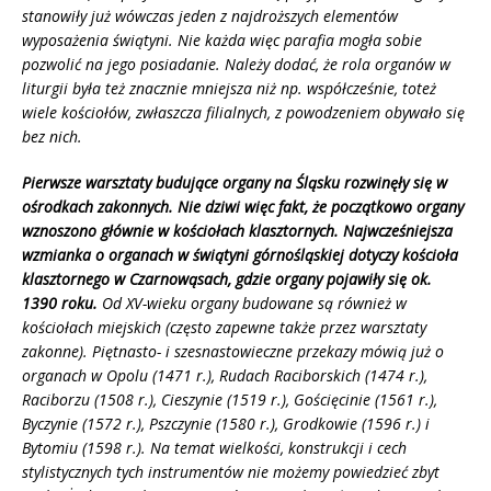
stanowiły już wówczas jeden z najdroższych elementów
wyposażenia świątyni. Nie każda więc parafia mogła sobie
pozwolić na jego posiadanie. Należy dodać, że rola organów w
liturgii była też znacznie mniejsza niż np. współcześnie, toteż
wiele kościołów, zwłaszcza filialnych, z powodzeniem obywało się
bez nich.
Pierwsze warsztaty budujące organy na Śląsku rozwinęły się w
ośrodkach zakonnych. Nie dziwi więc fakt, że początkowo organy
wznoszono głównie w kościołach klasztornych. Najwcześniejsza
wzmianka o organach w świątyni górnośląskiej dotyczy kościoła
klasztornego w Czarnowąsach, gdzie organy pojawiły się ok.
1390 roku.
Od XV-wieku organy budowane są również w
kościołach miejskich (często zapewne także przez warsztaty
zakonne). Piętnasto- i szesnastowieczne przekazy mówią już o
organach w Opolu (1471 r.), Rudach Raciborskich (1474 r.),
Raciborzu (1508 r.), Cieszynie (1519 r.), Gościęcinie (1561 r.),
Byczynie (1572 r.), Pszczynie (1580 r.), Grodkowie (1596 r.) i
Bytomiu (1598 r.). Na temat wielkości, konstrukcji i cech
stylistycznych tych instrumentów nie możemy powiedzieć zbyt