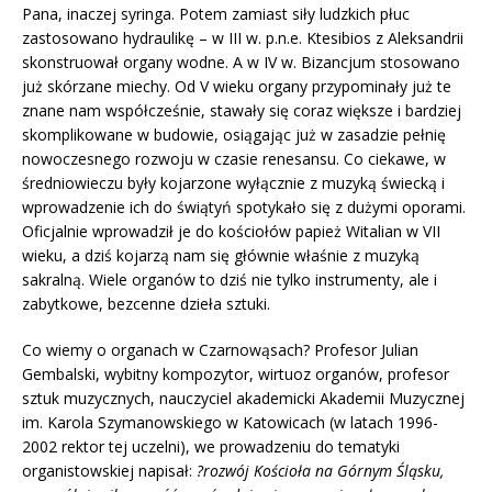
Pana, inaczej syringa. Potem zamiast siły ludzkich płuc
zastosowano hydraulikę – w III w. p.n.e. Ktesibios z Aleksandrii
skonstruował organy wodne. A w IV w. Bizancjum stosowano
już skórzane miechy. Od V wieku organy przypominały już te
znane nam współcześnie, stawały się coraz większe i bardziej
skomplikowane w budowie, osiągając już w zasadzie pełnię
nowoczesnego rozwoju w czasie renesansu. Co ciekawe, w
średniowieczu były kojarzone wyłącznie z muzyką świecką i
wprowadzenie ich do świątyń spotykało się z dużymi oporami.
Oficjalnie wprowadził je do kościołów papież Witalian w VII
wieku, a dziś kojarzą nam się głównie właśnie z muzyką
sakralną. Wiele organów to dziś nie tylko instrumenty, ale i
zabytkowe, bezcenne dzieła sztuki.
Co wiemy o organach w Czarnowąsach? Profesor Julian
Gembalski, wybitny kompozytor, wirtuoz organów, profesor
sztuk muzycznych, nauczyciel akademicki Akademii Muzycznej
im. Karola Szymanowskiego w Katowicach (w latach 1996-
2002 rektor tej uczelni), we prowadzeniu do tematyki
organistowskiej napisał:
?rozwój Kościoła na Górnym Śląsku,