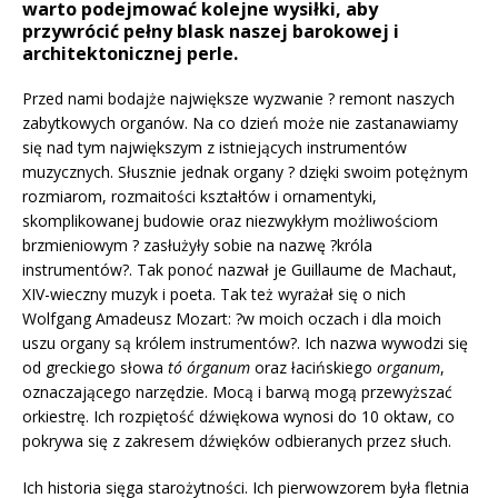
warto podejmować kolejne wysiłki, aby
przywrócić pełny blask naszej barokowej i
architektonicznej perle.
Przed nami bodajże największe wyzwanie ? remont naszych
zabytkowych organów. Na co dzień może nie zastanawiamy
się nad tym największym z istniejących instrumentów
muzycznych. Słusznie jednak organy ? dzięki swoim potężnym
rozmiarom, rozmaitości kształtów i ornamentyki,
skomplikowanej budowie oraz niezwykłym możliwościom
brzmieniowym ? zasłużyły sobie na nazwę ?króla
instrumentów?. Tak ponoć nazwał je Guillaume de Machaut,
XIV-wieczny muzyk i poeta. Tak też wyrażał się o nich
Wolfgang Amadeusz Mozart: ?w moich oczach i dla moich
uszu organy są królem instrumentów?. Ich nazwa wywodzi się
od greckiego słowa
tó órganum
oraz łacińskiego
organum
,
oznaczającego narzędzie. Mocą i barwą mogą przewyższać
orkiestrę. Ich rozpiętość dźwiękowa wynosi do 10 oktaw, co
pokrywa się z zakresem dźwięków odbieranych przez słuch.
Ich historia sięga starożytności. Ich pierwowzorem była fletnia