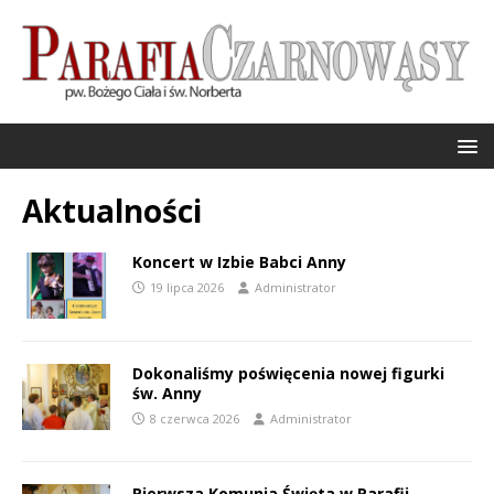
Aktualności
Koncert w Izbie Babci Anny
19 lipca 2026
Administrator
Dokonaliśmy poświęcenia nowej figurki
św. Anny
8 czerwca 2026
Administrator
Pierwsza Komunia Święta w Parafii