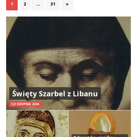
1
2
…
31
»
Święty Szarbel z Libanu
2 SIERPNIA 2026