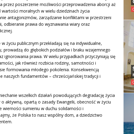
a przez poszerzenie możliwości przeprowadzenia aborcji aż
d wartości moralnych w wielu dziedzinach życia
nie antagonizmów, zarządzanie konfliktami w przestrzeni
gii, odbieranie prawa do wyznawania wiary oraz
icznej.
 życiu publicznym przekładają się na indywidualne,
y, prowadzą do głębokich podziałów i braku wzajemnego
raz ignorowania prawa. W wielu przypadkach przyczyniają się
amości, jak również rozbicia rodziny, samotności i
ie formowania młodego pokolenia. Konsekwencją
e naszych fundamentów – chrześcijańskiej tradycji i
echanie wszelkich działań powodujących degradację życia
 o aktywną, opartą o zasady Ewangelii, obecność w życiu
e wierności sumieniu w duchu solidarności i
ajmy, że Polska to nasz wspólny dom, a dziedzictwo
entem.