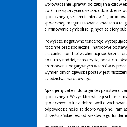
wprowadzanie „prawa” do zabijania człowiek
do 9. miesiąca życia dziecka, odchodzenie o
społecznego, szerzenie nienawiści, promowa
społecznej, marginalizowanie znaczenia reli
eliminowanie symboli religijnych ze sfery publ
Powyższe negatywne tendencje występujące w
rodzinne oraz społeczne i narodowe postaw
szacunku, konfliktów, alienacji społecznej o
do utraty nadziei, sensu życia, poczucia tożs
promowania negatywnych wzorców w proces
wymienionych zjawisk i postaw jest niszczeni
dziedzictwa narodowego.
Apelujemy zatem do organów państwa o zani
społecznego. Wszystkich wierzących prosimy
społecznym, a ludzi dobrej woli o zachowani
odpowiedzialności za dobro wspólne. Pamięt
chrześcijańskie jest od wieków jego fundam