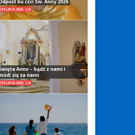
Odpust ku czci Św. Anny 2026
19 LIPCA 2026
0
Święta Anno – bądź z nami i
módl się za nami
19 LIPCA 2026
0