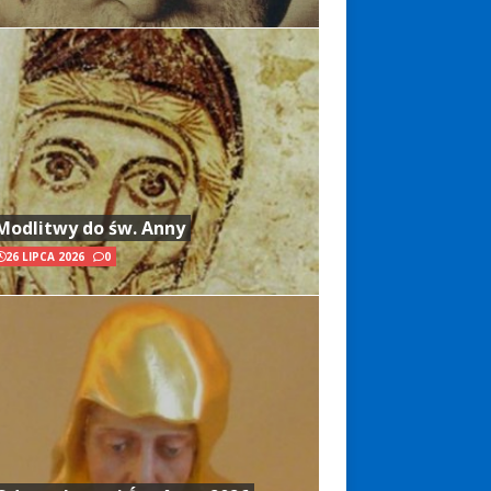
Modlitwy do św. Anny
26 LIPCA 2026
0