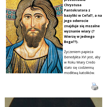
Chrystusa
Pantokratora z
bazyliki w Cefal?, a na
jego odwrocie
znajduje się mszalne
wyznanie wiary (?
Wierzę w jednego
Boga??).
Życzeniem papieża
Benedykta XVI jest, aby
w Roku Wiary Credo
stało się codzienną
modlitwą katolików.