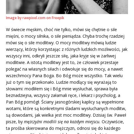
Image by rawpixel.com on Freepik
W świecie męskim, choć nie tylko, mówi się chętnie o sile
mięśni, o mocy silnika, o sile pieniądza. Chyba trochę rzadziej
mówi się o sile modlitwy. O mocy modlitwy mówią ludzie
wierzący, którzy korzystając z różnych ludzkich możliwości, jak
wszyscy inni, odkryli jeszcze siłę, jaka kryje się w żarliwej
modlitwie. A istotą modlitwy jest to, że człowiek przestaje
polegać na własnych siłach i odwołuje się do mocy, a nawet
wszechmocy Pana Boga. Bo Bóg może wszystko. Tak wielu
już o tym się przekonało. Ludzie modlący się wyrażają to
słowami: modliłem się i Bóg mnie wysłuchał, sprawa była
beznadziejna, wszyscy załamali ręce, i lekarz i psycholog, a
Pan Bóg pomógł. Ściany jasnogórskiej kaplicy są wypełnione
wotami, które są konkretnymi śladami wysłuchanych modlitw,
są dowodami, jak wielka jest moc modlitwy. Dzisiaj św. Paweł
pisze, by
mężczyźni modlili się na każdym miejscu.
Oczywiście,
ta prośba skierowana do mężczyzn, odnosi się do każdego