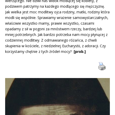
wierzącego. Nie dziwi nas widok modlącej się kobiety, z
podziwem patrzymy na każdego modlącego się mężczyznę.
Jak wielka jest moc modlitwy ojca rodziny, matki, rodziny która
modli się wspólnie. Sprawiamy wrażenie samowystarczalnych,
właściwie wszystko mamy, prawie wszystko, czasami
opadamy z sił w pogoni za mnóstwem rzeczy, bardziej lub
mniej potrzebnych. Jak bardzo potrzeba nam mocy płynącej z
codziennej modlitwy. Z odmawianego różańca, z chwili
skupienia w kościele, z niedzielnej Eucharystii, z adoracji. Czy
korzystamy chętnie z tych źródeł mocy?
[prob.]