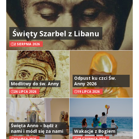
Święty Szarbel z Libanu
2 SIERPNIA 2026
Odpust ku czci Św.
Modlitwy do św. Anny
Anny 2026
26 LIPCA 2026
19 LIPCA 2026
Święta Anno – bądź z
nami i módl się za nami
Wakacje z Bogiem