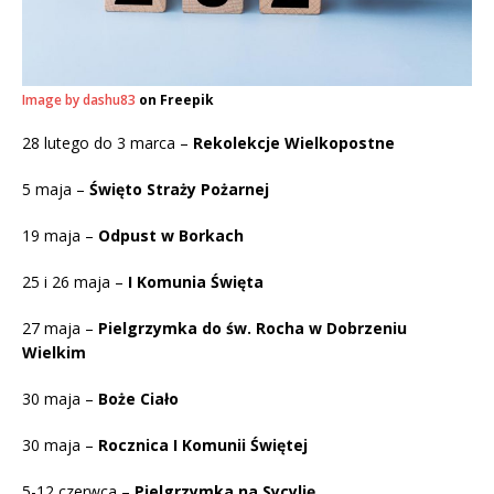
Image by dashu83
on Freepik
28 lutego do 3 marca –
Rekolekcje Wielkopostne
5 maja –
Święto Straży Pożarnej
19 maja –
Odpust w Borkach
25 i 26 maja –
I Komunia Święta
27 maja –
Pielgrzymka do św. Rocha w Dobrzeniu
Wielkim
30 maja –
Boże Ciało
30 maja –
Rocznica I Komunii Świętej
5-12 czerwca –
Pielgrzymka na Sycylię