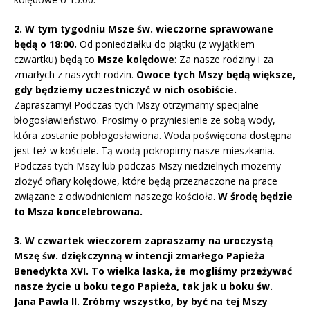
2. W tym tygodniu Msze św. wieczorne sprawowane
będą o 18:00.
Od poniedziałku do piątku (z wyjątkiem
czwartku) będą to
Msze kolędowe
: Za nasze rodziny i za
zmarłych z naszych rodzin.
Owoce tych Mszy będą większe,
gdy będziemy uczestniczyć w nich osobiście.
Zapraszamy! Podczas tych Mszy otrzymamy specjalne
błogosławieństwo. Prosimy o przyniesienie ze sobą wody,
która zostanie pobłogosławiona. Woda poświęcona dostępna
jest też w kościele. Tą wodą pokropimy nasze mieszkania.
Podczas tych Mszy lub podczas Mszy niedzielnych możemy
złożyć ofiary kolędowe, które będą przeznaczone na prace
związane z odwodnieniem naszego kościoła.
W środę będzie
to Msza koncelebrowana.
3. W czwartek wieczorem zapraszamy na uroczystą
Mszę św. dziękczynną w intencji zmarłego Papieża
Benedykta XVI. To wielka łaska, że mogliśmy przeżywać
nasze życie u boku tego Papieża, tak jak u boku św.
Jana Pawła II. Zróbmy wszystko, by być na tej Mszy