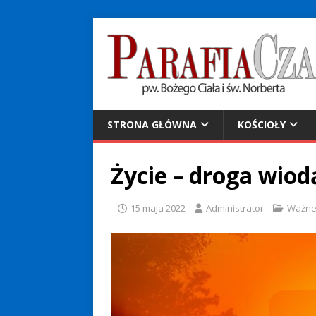
STRONA GŁÓWNA
KOŚCIOŁY
Życie – droga wio
15 maja 2022
Administrator
Ważn