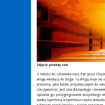
Zdjęcie: pixabay.com
Z miłości do człowieka nasz Pan Jezus Chry
drogę wiodącą do Boga. Tą drogą staje się s
Jesteśmy, jako ludzie, przyzwyczajeni do św
rzeczywistość. Jest ona dla każdego człowi
opisanie go, posegregowanie wszystkiego wł
wielką tajemnicą a tajemnica często wzbudza
ludzkiego przed śmiercią i życiem przyszłym