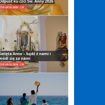
Odpust ku czci Św. Anny 2026
19 LIPCA 2026
0
Święta Anno – bądź z nami i
módl się za nami
19 LIPCA 2026
0