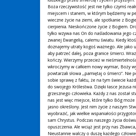
Boża rzeczywistość jest nie tylko czymś rea
miejscem i stanem, w którym będziemy w pełn
wieczne życie na ziemi, ale spotkanie z Bogi
cierpienia. Nieskończone życie z Bogiem. Dro
tylko wzywa nas On do naśladowania jego cz
zwanej Ewangelią, całemu światu. Kiedy ktoś 
doznajemy utraty kogoś ważnego. Ale jako u
aby patrzeć dalej, poza granice śmierci. Wraz
kończy. Wierzymy przecież w nieśmiertelność
wkroczymy w całkiem nowy wymiar, Boży wym
powtarzali słowa ,,pamiętaj o śmierci”. Nie 
sobie sprawę z faktu, że na tym świecie każ
do swojego Królestwa. Dzięki łasce Jezusa n
grzesznego człowieka. Każdy z nas został s
nas jest więc miejsce, które tylko Bóg może
jasno określony. Jest nim życie z naszym Stw
wyobrazić, jak wielkie wspaniałości przygoto
sam Chrystus. Podczas naszego życia doświa
opuszczenia. Ale wciąż jest przy nas Zbawc
Nieustannie walczy o duszę każdego człowie