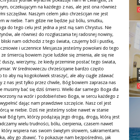
lnym, oczekującym na każdego z nas, ale jest ona również
i szczęśliwi. Naszym celem jako chrześcijan nie jest
em w niebie. Tam gdzie nie będzie już bólu, smutku,
ga do tego celu jest jedna a jest nią sam Chrystus. Nie
ynów, ale również do rozgłaszania tej radosnej nowiny,
bliski nam odchodzi z tego świata, czujemy ból i pustkę,
czniowie i uczennice Mesjasza jesteśmy powołani do tego
 ze śmiercią bowiem życie ludzkie się zmienia, ale się nie
 duszy, wierzymy, że kiedy przeminie postać tego świata,
iar. W średniowieczu chrześcijanie bardzo często
po to aby nią kogokolwiek straszyć, ale aby ciągle zdawać
dy z nas jest tylko przez chwile, Bóg bowiem zaprasza nas
ie musimy bać się dziś śmierci. Wielki dar samego Boga dla
tworzony na wzór i podobieństwo Boga, w sercu każdego z
 wypełnić dając nam prawdziwe szczęście. Nasz cel jest
órcą w niebie. Dziś nie jesteśmy sobie nawet w stanie
wał Bóg tym, którzy podążają Jego drogą, drogą, którą jest
dczamy wielu trudności, bólu, cierpienia, czasem nawet
a, który wspiera nas swoim świętym słowem, sakramentami.
ka, aby go zbawić. To pokazuje nam bezpośrednio, jak