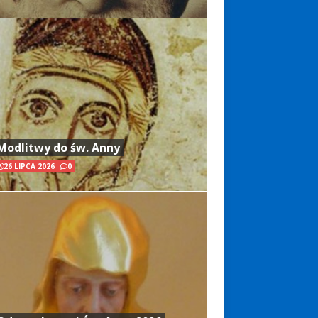
Modlitwy do św. Anny
26 LIPCA 2026
0