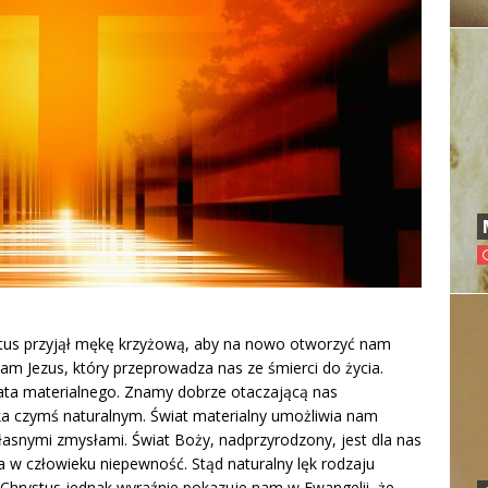
stus przyjął mękę krzyżową, aby na nowo otworzyć nam
am Jezus, który przeprowadza nas ze śmierci do życia.
iata materialnego. Znamy dobrze otaczającą nas
eka czymś naturalnym. Świat materialny umożliwia nam
asnymi zmysłami. Świat Boży, nadprzyrodzony, jest dla nas
 w człowieku niepewność. Stąd naturalny lęk rodzaju
. Chrystus jednak wyraźnie pokazuje nam w Ewangelii, że