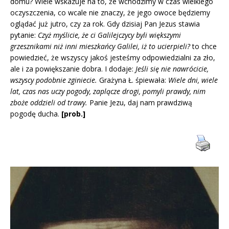
domu? Wiele wskazuje na to, że wchodzimy w czas wielkiego
oczyszczenia, co wcale nie znaczy, że jego owoce będziemy
oglądać już jutro, czy za rok. Gdy dzisiaj Pan Jezus stawia
pytanie:
Czyż myślicie, że ci Galilejczycy byli większymi
grzesznikami niż inni mieszkańcy Galilei, iż to ucierpieli?
to chce
powiedzieć, że wszyscy jakoś jesteśmy odpowiedzialni za zło,
ale i za powiększanie dobra. I dodaje:
Jeśli się nie nawrócicie,
wszyscy podobnie zginiecie.
Grażyna Ł. śpiewała:
Wiele dni, wiele
lat, czas nas uczy pogody, zaplącze drogi, pomyli prawdy, nim
zboże oddzieli od trawy.
Panie Jezu, daj nam prawdziwą
pogodę ducha.
[prob.]