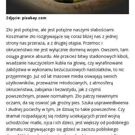
Zdjęcie: pixabay.com
Zło jest potężne, ale jest potężne naszymi słabościami.
Koszmarne zło rozgrywające się coraz bliżej nas z jednej
strony nas przeraża, a z drugiej otępia. Przemoc i
okrucieństwo nie jest wyłącznie domeną wojen. Owszem, tam
osiąga granice absurdu. Ale przecież bitwy stadionowych kiboli,
wsadzanie nauczycielom kubła na głowę, czy wyrafinowane
zabójstwa w wykonaniu bezuczuciowych nastolatków, to nic
przyjemnego. Już od lat masowe media oswajają swoich
użytkowników, przeważnie młodocianych, z atmosferą
okrucieństwa, zabijania i bezwstydu, jak z czymś
powszechnym, prawie normalnym. Zło patrzy niewinnymi
oczami, da się oswoić jak groźny pies. Szuka usprawiedliwienia
i złudnej pociechy w tym, że dzisiaj to takie powszechne. Czy
dramat rozpadającej się rodziny uciekających przed wojną
uchodźców: matki, ojca i ich dzieci, jest większy od podobnego
dramatu rozgrywającego się gdzieś w zaciszu pobliskiego