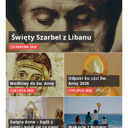
Święty Szarbel z Libanu
2 SIERPNIA 2026
Odpust ku czci Św.
Modlitwy do św. Anny
Anny 2026
26 LIPCA 2026
19 LIPCA 2026
Święta Anno – bądź z
nami i módl się za nami
Wakacje z Bogiem