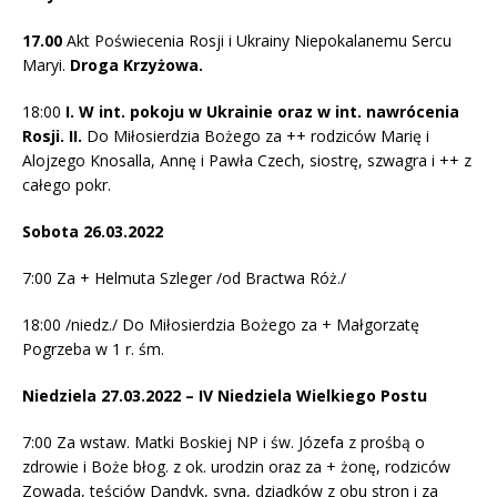
17.00
Akt Poświecenia Rosji i Ukrainy Niepokalanemu Sercu
Maryi.
Droga Krzyżowa.
18:00
I. W int. pokoju w Ukrainie oraz w int. nawrócenia
Rosji. II.
Do Miłosierdzia Bożego za ++ rodziców Marię i
Alojzego Knosalla, Annę i Pawła Czech, siostrę, szwagra i ++ z
całego pokr.
Sobota 26.03.2022
7:00 Za + Helmuta Szleger /od Bractwa Róż./
18:00 /niedz./ Do Miłosierdzia Bożego za + Małgorzatę
Pogrzeba w 1 r. śm.
Niedziela 27.03.2022 – IV Niedziela Wielkiego Postu
7:00 Za wstaw. Matki Boskiej NP i św. Józefa z prośbą o
zdrowie i Boże błog. z ok. urodzin oraz za + żonę, rodziców
Zowada, teściów Dandyk, syna, dziadków z obu stron i za