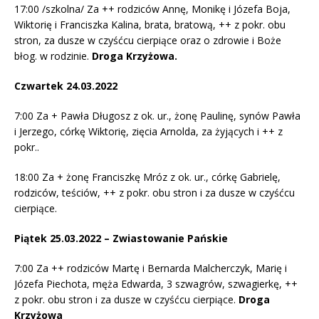
17:00 /szkolna/ Za ++ rodziców Annę, Monikę i Józefa Boja,
Wiktorię i Franciszka Kalina, brata, bratową, ++ z pokr. obu
stron, za dusze w czyśćcu cierpiące oraz o zdrowie i Boże
błog. w rodzinie.
Droga Krzyżowa.
Czwartek 24.03.2022
7:00 Za + Pawła Długosz z ok. ur., żonę Paulinę, synów Pawła
i Jerzego, córkę Wiktorię, zięcia Arnolda, za żyjących i ++ z
pokr..
18:00 Za + żonę Franciszkę Mróz z ok. ur., córkę Gabrielę,
rodziców, teściów, ++ z pokr. obu stron i za dusze w czyśćcu
cierpiące.
Piątek 25.03.2022 – Zwiastowanie Pańskie
7:00 Za ++ rodziców Martę i Bernarda Malcherczyk, Marię i
Józefa Piechota, męża Edwarda, 3 szwagrów, szwagierkę, ++
z pokr. obu stron i za dusze w czyśćcu cierpiące.
Droga
Krzyżowa