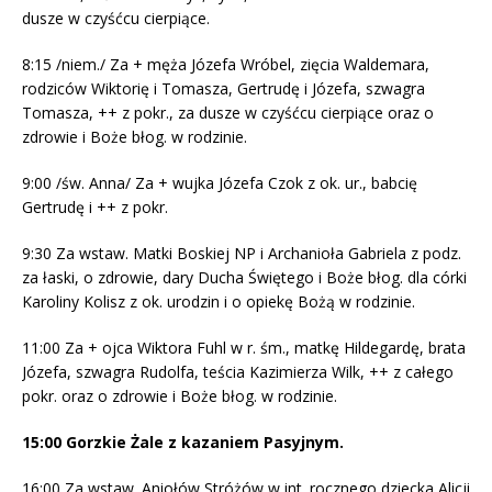
dusze w czyśćcu cierpiące.
8:15 /niem./ Za + męża Józefa Wróbel, zięcia Waldemara,
rodziców Wiktorię i Tomasza, Gertrudę i Józefa, szwagra
Tomasza, ++ z pokr., za dusze w czyśćcu cierpiące oraz o
zdrowie i Boże błog. w rodzinie.
9:00 /św. Anna/ Za + wujka Józefa Czok z ok. ur., babcię
Gertrudę i ++ z pokr.
9:30 Za wstaw. Matki Boskiej NP i Archanioła Gabriela z podz.
za łaski, o zdrowie, dary Ducha Świętego i Boże błog. dla córki
Karoliny Kolisz z ok. urodzin i o opiekę Bożą w rodzinie.
11:00 Za + ojca Wiktora Fuhl w r. śm., matkę Hildegardę, brata
Józefa, szwagra Rudolfa, teścia Kazimierza Wilk, ++ z całego
pokr. oraz o zdrowie i Boże błog. w rodzinie.
15:00 Gorzkie Żale z kazaniem Pasyjnym.
16:00 Za wstaw. Aniołów Stróżów w int. rocznego dziecka Alicji