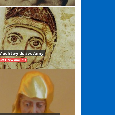
Modlitwy do św. Anny
26 LIPCA 2026
0