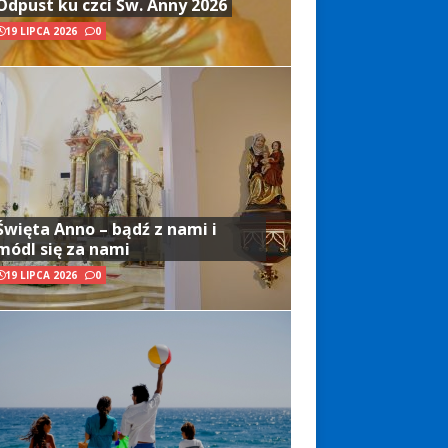
Odpust ku czci Św. Anny 2026
19 LIPCA 2026
0
Święta Anno – bądź z nami i
módl się za nami
19 LIPCA 2026
0