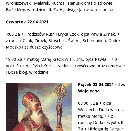
Wroniszewski, Malarek, Kuchta i Hanusik oraz o zdrowie i
Boże blog. w rodzinie.
II.
Za + Jadwigę Janke w mc. po śm.
Czwartek 22.04.2021
7:00 Za ++ rodziców Ruth i Eryka Czok, ojca Pawła Zimek, ++
z rodzin: Czok, Zimek, Stoschek, Świerc, Schemainda, Dudek i
Moczko i za dusze czyśćcowe.
18:00 Za + matkę Marię Krecik w 1 r. śm., ojca Pawła, ++ z
pokr. Stekert, Pyla i Krecik, za dusze czyśćcowe oraz o zdrowie
i Boże blog. w rodzinie.
Piątek 23.04.2021 – św.
Wojciecha
07:00
I.
Za + ojca
Wojciecha Duda w r. ur.,
matkę Marię, ++ z
rodziny Duda i Szydło.
II.
Za + Hildegardę Szleger