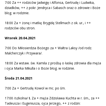
7:00 Za ++ rodziców Jadwigę i Alfonsa, Gertrudę i Ludwika,
dziadków, ++ z pokr. Jendryca i Sabasch oraz o zdrowie i Boże
blog. w rodzinie.
18:00 Za + żonę i matkę Brygidę Stellmach z ok. ur., i ++
rodziców obu stron.
Wtorek 20.04.2021
7:00 Do Miłosierdzia Bożego za + Waltra Laksy /od rodz.
Malcherczyk i Przywara/.
18:00 Za wstaw. św. Kamila z prośbą o łaskę zdrowia dla męża
i ojca Marka Mikulla i o Boże błog. w rodzinie.
Środa 21.04.2021
7:00 Za + Gertrudę Kowol w mc. po śm.
17:00 /szkolna/
I.
Za + męża Zdzisława Kuchta w r. śm., za ++
Tadeusza i Eugeniusza, ojca Jerzego, ++ z rodzin: