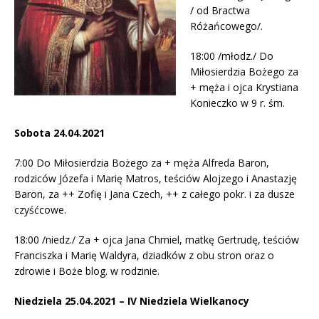
/ od Bractwa
Różańcowego/.
18:00 /młodz./ Do
Miłosierdzia Bożego za
+ męża i ojca Krystiana
Konieczko w 9 r. śm.
Sobota 24.04.2021
7:00 Do Miłosierdzia Bożego za + męża Alfreda Baron,
rodziców Józefa i Marię Matros, teściów Alojzego i Anastazję
Baron, za ++ Zofię i Jana Czech, ++ z całego pokr. i za dusze
czyśćcowe.
18:00 /niedz./ Za + ojca Jana Chmiel, matkę Gertrudę, teściów
Franciszka i Marię Waldyra, dziadków z obu stron oraz o
zdrowie i Boże blog. w rodzinie.
Niedziela 25.04.2021 – IV Niedziela Wielkanocy