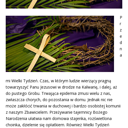
P
r
z
e
d
n
a
mi Wielki Tydzień. Czas, w którym ludzie wierzący pragną
towarzyszyć Panu Jezusowi w drodze na Kalwarię, i dalej, aż
do pustego Grobu. Trwająca epidemia zmusi wielu z nas,
zwłaszcza chorych, do pozostania w domu. Jednak nic nie
może zakłócić trwania w duchowej i bardzo osobistej komunii
z naszym Zbawicielem. Przeżywanie tajemnicy Bożego
Narodzenia ułatwia nam domowa stajenka, rozświetlona
choinka, dzielenie się opłatkiem. Również Wielki Tydzień