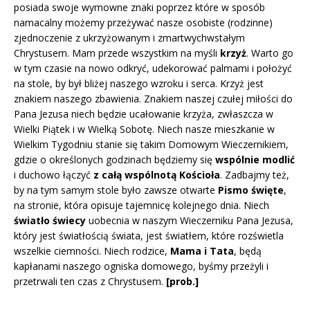
posiada swoje wymowne znaki poprzez które w sposób
namacalny możemy przeżywać nasze osobiste (rodzinne)
zjednoczenie z ukrzyżowanym i zmartwychwstałym
Chrystusem. Mam przede wszystkim na myśli
krzyż
. Warto go
w tym czasie na nowo odkryć, udekorować palmami i położyć
na stole, by był bliżej naszego wzroku i serca. Krzyż jest
znakiem naszego zbawienia. Znakiem naszej czułej miłości do
Pana Jezusa niech będzie ucałowanie krzyża, zwłaszcza w
Wielki Piątek i w Wielką Sobotę. Niech nasze mieszkanie w
Wielkim Tygodniu stanie się takim Domowym Wieczernikiem,
gdzie o określonych godzinach będziemy się
wspólnie modlić
i duchowo łączyć
z całą wspólnotą Kościoła
. Zadbajmy też,
by na tym samym stole było zawsze otwarte
Pismo święte
,
na stronie, która opisuje tajemnicę kolejnego dnia. Niech
światło świecy
uobecnia w naszym Wieczerniku Pana Jezusa,
który jest światłością świata, jest światłem, które rozświetla
wszelkie ciemności. Niech rodzice,
Mama i Tata
, będą
kapłanami naszego ogniska domowego, byśmy przeżyli i
przetrwali ten czas z Chrystusem.
[p
rob.]