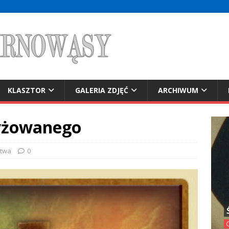
KLASZTOR
GALERIA ZDJĘĆ
ARCHIWUM
yżowanego
itwa
0