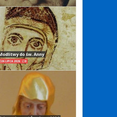
Modlitwy do św. Anny
26 LIPCA 2026
0