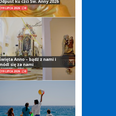
Odpust ku czci Św. Anny 2026
19 LIPCA 2026
0
Święta Anno – bądź z nami i
módl się za nami
19 LIPCA 2026
0