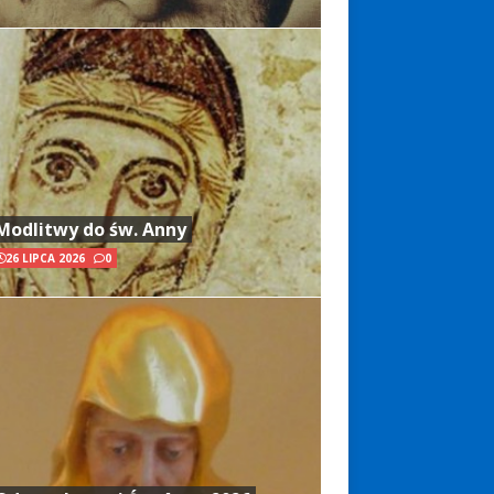
Modlitwy do św. Anny
26 LIPCA 2026
0