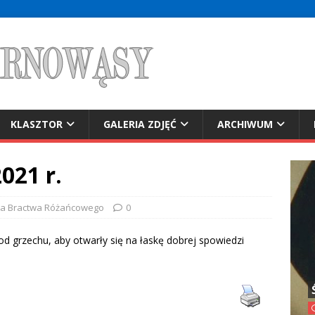
KLASZTOR
GALERIA ZDJĘĆ
ARCHIWUM
021 r.
cja Bractwa Różańcowego
0
od grzechu, aby otwarły się na łaskę dobrej spowiedzi