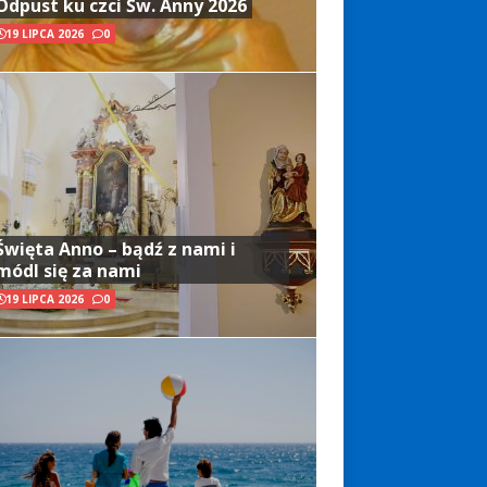
Odpust ku czci Św. Anny 2026
19 LIPCA 2026
0
Święta Anno – bądź z nami i
módl się za nami
19 LIPCA 2026
0