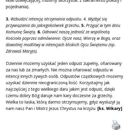
łaski uświęcającej, musimy skorzystać z sakramentu pokuty i
pojednania).
3.
Wzbudzić intencję otrzymania odpustu. 4. Wyzbyć się
przywiązania do jakiegokolwiek grzechu
. 5.
Przyjąć w tym dniu
Komunię Świętą.
6.
Odnowić naszą jedność ze wspólnotą
Kościoła poprzez odmówienie: Ojcze nasz, Wierzę w Boga, oraz
dowolnej modlitwy w intencjach bliskich Ojcu Świętemu (np.
Zdrowaś Maryjo).
Dziennie możemy uzyskać jeden odpust zupełny, ofiarowany
za nas lub za zmarłych. Nie można ofiarować odpustu w
intencji innych żywych osób. Odpustów cząstkowych możemy
uzyskać dziennie nieograniczoną ilość. Korzystajmy jak
najczęściej z tego wielkiego daru jakim jest odpust, dzięki
czemu dobry Bóg daruje nam kary doczesne za grzechy.
Wielka to łaska, którą darmo otrzymujemy, gdyż wysłużył ją
nam nasz Pan i Mistrz Jezus Chrystus na krzyżu.
[ks. Wikary]