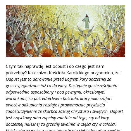
Czym tak naprawdę jest odpust i do czego jest nam
potrzebny? Katechizm Kościoła Katolickiego przypomina, że:
Odpust jest to darowanie przed Bogiem kary doczesnej za
grzechy, zgładzone już co do winy. Dostępuje go chrześcijanin
odpowiednio usposobiony i pod pewnymi, określonymi
warunkami, za pośrednictwem Kościoła, który jako szafarz
owoców odkupienia rozdaje i prawomocnie przydziela
zadośćuczynienie ze skarbca zasług Chrystusa i świętych. Odpust
jest cząstkowy albo zupełny zależnie od tego, czy od kary
doczesnej należnej za grzechy uwalnia w części czy w całości.
Każdy wierny może uzyskać odpusty dla siebie lub ofiarować je