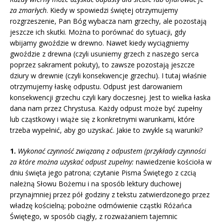
za zmarłych
. Kiedy w spowiedzi świętej otrzymujemy
rozgrzeszenie, Pan Bóg wybacza nam grzechy, ale pozostają
jeszcze ich skutki. Można to porównać do sytuacji, gdy
wbijamy gwoździe w drewno. Nawet kiedy wyciągniemy
gwoździe z drewna (czyli usuniemy grzech z naszego serca
poprzez sakrament pokuty), to zawsze pozostają jeszcze
dziury w drewnie (czyli konsekwencje grzechu). I tutaj właśnie
otrzymujemy łaskę odpustu. Odpust jest darowaniem
konsekwencji grzechu czyli kary doczesnej. Jest to wielka łaska
dana nam przez Chrystusa. Każdy odpust może być zupełny
lub cząstkowy i wiąże się z konkretnymi warunkami, które
trzeba wypełnić, aby go uzyskać. Jakie to zwykle są warunki?
1.
Wykonać czynność związaną z odpustem (przykłady czynności
za które można uzyskać odpust zupełny:
nawiedzenie kościoła w
dniu święta jego patrona; czytanie Pisma Świętego z czcią
należną Słowu Bożemu i na sposób lektury duchowej
przynajmniej przez pół godziny z tekstu zatwierdzonego przez
władzę kościelną; pobożne odmówienie cząstki Różańca
Świętego, w sposób ciągły, z rozważaniem tajemnic