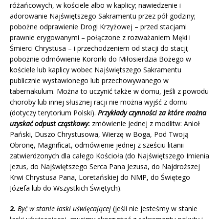
różańcowych, w kościele albo w kaplicy; nawiedzenie i
adorowanie Najświętszego Sakramentu przez pół godziny;
pobożne odprawienie Drogi Krzyżowej – przed stacjami
prawnie erygowanymi – połączone z rozważaniem Męki i
Śmierci Chrystusa – i przechodzeniem od stacji do stacji;
pobożnie odmówienie Koronki do Miłosierdzia Bożego w
kościele lub kaplicy wobec Najświętszego Sakramentu
publicznie wystawionego lub przechowywanego w
tabernakulum. Można to uczynić także w domu, jeśli z powodu
choroby lub innej słusznej racji nie można wyjść z domu
(dotyczy terytorium Polski).
Przykłady czynności za które można
uzyskać odpust cząstkowy
:
zmówienie jednej z modlitw: Anioł
Pański, Duszo Chrystusowa, Wierzę w Boga, Pod Twoją
Obronę, Magnificat, odmówienie jednej z sześciu litanii
zatwierdzonych dla całego Kościoła (do Najświętszego Imienia
Jezus, do Najświętszego Serca Pana Jezusa, do Najdroższej
Krwi Chrystusa Pana, Loretańskiej do NMP, do Świętego
Józefa lub do Wszystkich Świętych).
2.
Być w stanie łaski uświęcającej
(jeśli nie jesteśmy w stanie