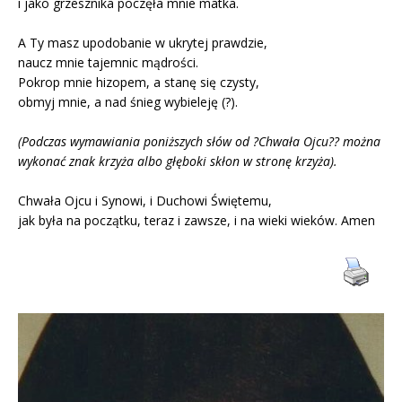
i jako grzesznika poczęła mnie matka.
A Ty masz upodobanie w ukrytej prawdzie,
naucz mnie tajemnic mądrości.
Pokrop mnie hizopem, a stanę się czysty,
obmyj mnie, a nad śnieg wybieleję (?).
(Podczas wymawiania poniższych słów od ?Chwała Ojcu?? można
wykonać znak krzyża albo głęboki skłon w stronę krzyża).
Chwała Ojcu i Synowi, i Duchowi Świętemu,
jak była na początku, teraz i zawsze, i na wieki wieków. Amen