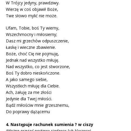
W Trójcy jedyny, prawdziwy.
Wierzę w coś objawił Boże,
Twe słowo mylić nie może.
Ufam, Tobie, boś Ty wierny,
Wszechmocny i miłosierny;
Dasz mi grzechów odpuszczenie,
Łaskę i wieczne zbawienie.
Boże, choć Cię nie pojmuję,
Jednak nad wszystko miłuję.
Nad wszystko, co jest stworzone,
Boś Ty dobro nieskończone.
A jako samego siebie,
Wszystkich miłuję dla Ciebie.
Ach, żałuję za me złości
Jedynie dla Twej miłości.
Bądź miłościw mnie grzesznemu,
Do poprawy dążącemu
4. Następuje rachunek sumienia ? w ciszy
(Można przyjąć postawę siedzącą lub klęczącą)