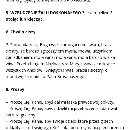
5. WZBUDZENIE ŻALU DOSKONAŁEGO ?
jeśli możliwe
?
stojąc lub klęcząc.
6. Chwila ciszy
7. Spowiadam się Bogu wszechmogącemu i wam, bracia i
siostry, że bardzo zgrzeszyłem myślą, mową, uczynkiem i
zaniedbaniem: moja wina, moja wina, moja bardzo wielka
wina. Przeto błagam Najświętszą Maryję zawsze dziewicę
wszystkich Aniołów i Świętych i Was, bracia i siostry, o
modlitwę za mnie do Pana Boga naszego.
8. Prośby
– Proszę Cię, Panie, abyś dał mi łaskę prawdziwej pokuty.
– Proszę Cię, Panie, abyś udzielił mi przebaczenia i darował
karę za grzechy.
– Proszę Cię, Panie, aby Twoje dzieci, które przez grzech
oddaliły się od świętego Kościoła, po otrzymaniu przebaczenia