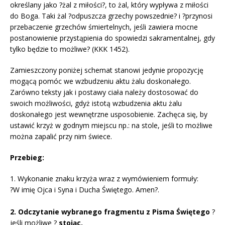
określany jako ?żal z miłości?, to żal, który wypływa z miłości
do Boga. Taki żal ?odpuszcza grzechy powszednie? i ?przynosi
przebaczenie grzechów śmiertelnych, jeśli zawiera mocne
postanowienie przystąpienia do spowiedzi sakramentalnej, gdy
tylko będzie to możliwe? (KKK 1452).
Zamieszczony poniżej schemat stanowi jedynie propozycję
mogącą pomóc we wzbudzeniu aktu żalu doskonałego.
Zarówno teksty jak i postawy ciała należy dostosować do
swoich możliwości, gdyż istotą wzbudzenia aktu żalu
doskonałego jest wewnętrzne usposobienie. Zachęca się, by
ustawić krzyż w godnym miejscu np.: na stole, jeśli to możliwe
można zapalić przy nim świece.
Przebieg:
1. Wykonanie znaku krzyża wraz z wymówieniem formuły:
?W imię Ojca i Syna i Ducha Świętego. Amen?.
2. Odczytanie wybranego fragmentu z Pisma Świętego
?
jeśli możliwe ?
stojąc.