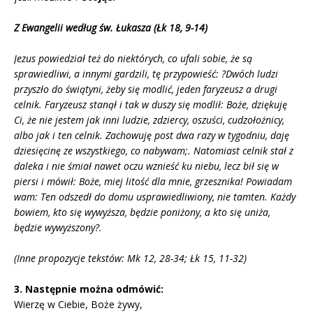
Z Ewangelii według św. Łukasza (Łk 18, 9-14)
Jezus powiedział też do niektórych, co ufali sobie, że są
sprawiedliwi, a innymi gardzili, tę przypowieść: ?Dwóch ludzi
przyszło do świątyni, żeby się modlić, jeden faryzeusz a drugi
celnik. Faryzeusz stanął i tak w duszy się modlił: Boże, dziękuję
Ci, że nie jestem jak inni ludzie, zdziercy, oszuści, cudzołożnicy,
albo jak i ten celnik. Zachowuję post dwa razy w tygodniu, daję
dziesięcinę ze wszystkiego, co nabywam;. Natomiast celnik stał z
daleka i nie śmiał nawet oczu wznieść ku niebu, lecz bił się w
piersi i mówił: Boże, miej litość dla mnie, grzesznika! Powiadam
wam: Ten odszedł do domu usprawiedliwiony, nie tamten. Każdy
bowiem, kto się wywyższa, będzie poniżony, a kto się uniża,
będzie wywyższony?.
(Inne propozycje tekstów: Mk 12, 28-34; Łk 15, 11-32)
3. Następnie można odmówić:
Wierzę w Ciebie, Boże żywy,