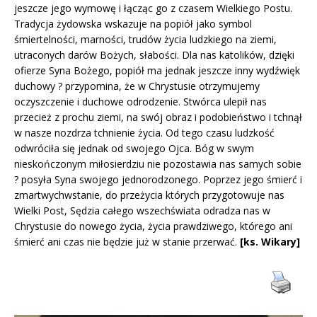
jeszcze jego wymowę i łącząc go z czasem Wielkiego Postu.
Tradycja żydowska wskazuje na popiół jako symbol
śmiertelności, marności, trudów życia ludzkiego na ziemi,
utraconych darów Bożych, słabości. Dla nas katolików, dzięki
ofierze Syna Bożego, popiół ma jednak jeszcze inny wydźwięk
duchowy ? przypomina, że w Chrystusie otrzymujemy
oczyszczenie i duchowe odrodzenie. Stwórca ulepił nas
przecież z prochu ziemi, na swój obraz i podobieństwo i tchnął
w nasze nozdrza tchnienie życia. Od tego czasu ludzkość
odwróciła się jednak od swojego Ojca. Bóg w swym
nieskończonym miłosierdziu nie pozostawia nas samych sobie
? posyła Syna swojego jednorodzonego. Poprzez jego śmierć i
zmartwychwstanie, do przeżycia których przygotowuje nas
Wielki Post, Sędzia całego wszechświata odradza nas w
Chrystusie do nowego życia, życia prawdziwego, którego ani
śmierć ani czas nie będzie już w stanie przerwać.
[ks. Wikary]