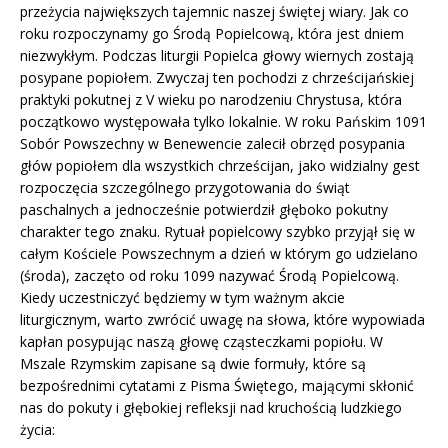
przeżycia największych tajemnic naszej świętej wiary. Jak co
roku rozpoczynamy go Środą Popielcową, która jest dniem
niezwykłym. Podczas liturgii Popielca głowy wiernych zostają
posypane popiołem. Zwyczaj ten pochodzi z chrześcijańskiej
praktyki pokutnej z V wieku po narodzeniu Chrystusa, która
początkowo występowała tylko lokalnie. W roku Pańskim 1091
Sobór Powszechny w Benewencie zalecił obrzęd posypania
głów popiołem dla wszystkich chrześcijan, jako widzialny gest
rozpoczęcia szczególnego przygotowania do świąt
paschalnych a jednocześnie potwierdził głęboko pokutny
charakter tego znaku. Rytuał popielcowy szybko przyjął się w
całym Kościele Powszechnym a dzień w którym go udzielano
(środa), zaczęto od roku 1099 nazywać Środą Popielcową.
Kiedy uczestniczyć będziemy w tym ważnym akcie
liturgicznym, warto zwrócić uwagę na słowa, które wypowiada
kapłan posypując naszą głowę cząsteczkami popiołu. W
Mszale Rzymskim zapisane są dwie formuły, które są
bezpośrednimi cytatami z Pisma Świętego, mającymi skłonić
nas do pokuty i głębokiej refleksji nad kruchością ludzkiego
życia: