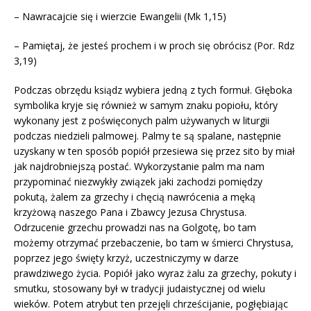
– Nawracajcie się i wierzcie Ewangelii (Mk 1,15)
– Pamiętaj, że jesteś prochem i w proch się obrócisz (Por. Rdz
3,19)
Podczas obrzędu ksiądz wybiera jedną z tych formuł. Głęboka
symbolika kryje się również w samym znaku popiołu, który
wykonany jest z poświęconych palm używanych w liturgii
podczas niedzieli palmowej. Palmy te są spalane, następnie
uzyskany w ten sposób popiół przesiewa się przez sito by miał
jak najdrobniejszą postać. Wykorzystanie palm ma nam
przypominać niezwykły związek jaki zachodzi pomiędzy
pokutą, żalem za grzechy i chęcią nawrócenia a męką
krzyżową naszego Pana i Zbawcy Jezusa Chrystusa.
Odrzucenie grzechu prowadzi nas na Golgotę, bo tam
możemy otrzymać przebaczenie, bo tam w śmierci Chrystusa,
poprzez jego święty krzyż, uczestniczymy w darze
prawdziwego życia. Popiół jako wyraz żalu za grzechy, pokuty i
smutku, stosowany był w tradycji judaistycznej od wielu
wieków. Potem atrybut ten przejęli chrześcijanie, pogłębiając