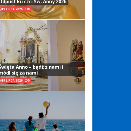
Odpust ku czci Św. Anny 2026
19 LIPCA 2026
0
Święta Anno – bądź z nami i
módl się za nami
19 LIPCA 2026
0