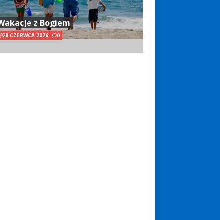
Wakacje z Bogiem
28 CZERWCA 2026
0