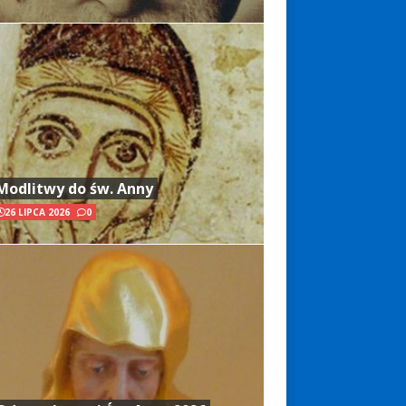
Modlitwy do św. Anny
26 LIPCA 2026
0