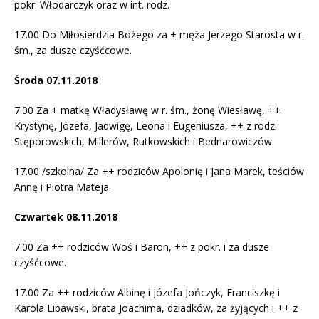
pokr. Włodarczyk oraz w int. rodz.
17.00 Do Miłosierdzia Bożego za + męża Jerzego Starosta w r.
śm., za dusze czyśćcowe.
Środa 07.11.2018
7.00 Za + matkę Władysławę w r. śm., żonę Wiesławę, ++
Krystynę, Józefa, Jadwigę, Leona i Eugeniusza, ++ z rodz.:
Stęporowskich, Millerów, Rutkowskich i Bednarowiczów.
17.00 /szkolna/ Za ++ rodziców Apolonię i Jana Marek, teściów
Annę i Piotra Mateja.
Czwartek 08.11.2018
7.00 Za ++ rodziców Woś i Baron, ++ z pokr. i za dusze
czyśćcowe.
17.00 Za ++ rodziców Albinę i Józefa Jończyk, Franciszkę i
Karola Libawski, brata Joachima, dziadków, za żyjących i ++ z