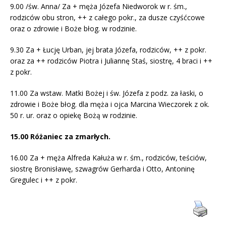
9.00 /św. Anna/ Za + męża Józefa Niedworok w r. śm.,
rodziców obu stron, ++ z całego pokr., za dusze czyśćcowe
oraz o zdrowie i Boże błog. w rodzinie.
9.30 Za + Łucję Urban, jej brata Józefa, rodziców, ++ z pokr.
oraz za ++ rodziców Piotra i Juliannę Staś, siostrę, 4 braci i ++
z pokr.
11.00 Za wstaw. Matki Bożej i św. Józefa z podz. za łaski, o
zdrowie i Boże błog. dla męża i ojca Marcina Wieczorek z ok.
50 r. ur. oraz o opiekę Bożą w rodzinie.
15.00 Różaniec za zmarłych.
16.00 Za + męża Alfreda Kałuża w r. śm., rodziców, teściów,
siostrę Bronisławę, szwagrów Gerharda i Otto, Antoninę
Gregulec i ++ z pokr.