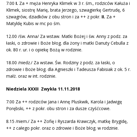
7.00
I.
Za + męża Henryka Klimek w 3 r. śm., rodziców Kałuża i
Klimek, siostrę Marię, brata Jerzego, szwagierkę Gertrudę, 6
szwagrów, dziadków z obu stron i za ++ z pokr.
II.
Za +
Matyldę Kubis w mc po śm.
12.00 /św. Anna/ Za wstaw. Matki Bożej i św. Anny z podz. za
łaski, o zdrowie i Boże błog. dla żony i matki Danuty Cebulla z
ok. 80 r. ur. i o opiekę Bożą w rodzinie.
18.00 /niedz./ Za wstaw. Św. Rodziny z podz. za łaski, o
zdrowie i Boże błog. dla Agnieszki i Tadeusza Fabisiak z ok. 5 r.
małż. oraz w int. rodzinie.
Niedziela XXXII
Zwykła 11.11.2018
7.00 Za ++ rodziców Jana i Annę Pluskwik, Karola i Jadwigę
Porębski, ++ z pokr. obu stron i za dusze czyśćcowe.
8.15 /niem./ Za ++ Zofię i Ryszarda Krawczyk, matkę Brygidę,
++ z całego pokr. oraz o zdrowie i Boże błog. w rodzinie.