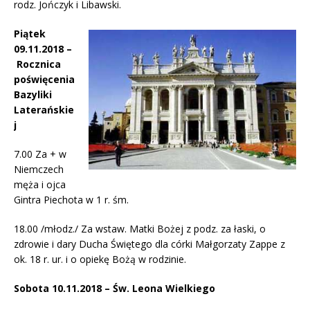
rodz. Jończyk i Libawski.
Piątek
09.11.2018
–
Rocznica
poświęcenia
Bazyliki
Laterańskie
j
7.00 Za + w
Niemczech
męża i ojca
Gintra Piechota w 1 r. śm.
18.00 /młodz./ Za wstaw. Matki Bożej z podz. za łaski, o
zdrowie i dary Ducha Świętego dla córki Małgorzaty Zappe z
ok. 18 r. ur. i o opiekę Bożą w rodzinie.
Sobota 10.11.2018 – Św. Leona Wielkiego