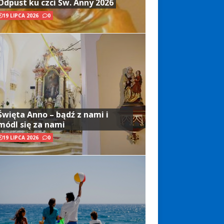
Odpust ku czci Św. Anny 2026
19 LIPCA 2026
0
Święta Anno – bądź z nami i
módl się za nami
19 LIPCA 2026
0