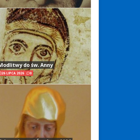
Modlitwy do św. Anny
26 LIPCA 2026
0