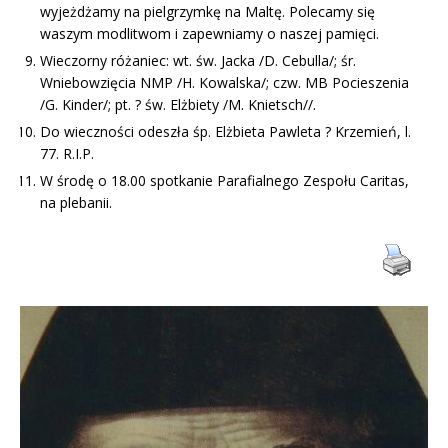
wyjeżdżamy na pielgrzymkę na Maltę. Polecamy się
waszym modlitwom i zapewniamy o naszej pamięci.
Wieczorny różaniec: wt. św. Jacka /D. Cebulla/; śr.
Wniebowzięcia NMP /H. Kowalska/; czw. MB Pocieszenia
/G. Kinder/; pt. ? św. Elżbiety /M. Knietsch//.
Do wieczności odeszła śp. Elżbieta Pawleta ? Krzemień, l.
77. R.I.P.
W środę o 18.00 spotkanie Parafialnego Zespołu Caritas,
na plebanii.