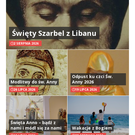
Święty Szarbel z Libanu
2 SIERPNIA 2026
Odpust ku czci Św.
Modlitwy do św. Anny
Anny 2026
26 LIPCA 2026
19 LIPCA 2026
Święta Anno – bądź z
nami i módl się za nami
Wakacje z Bogiem