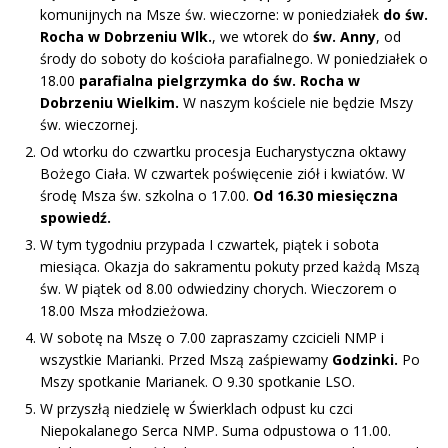
komunijnych na Msze św. wieczorne: w poniedziałek
do św.
Rocha w Dobrzeniu Wlk.
, we wtorek do
św. Anny
, od
środy do soboty do kościoła parafialnego. W poniedziałek o
18.00
parafialna pielgrzymka do św. Rocha w
Dobrzeniu Wielkim.
W naszym kościele nie będzie Mszy
św. wieczornej.
Od wtorku do czwartku procesja Eucharystyczna oktawy
Bożego Ciała. W czwartek poświęcenie ziół i kwiatów. W
środę Msza św. szkolna o 17.00.
Od 16.30 miesięczna
spowiedź.
W tym tygodniu przypada I czwartek, piątek i sobota
miesiąca. Okazja do sakramentu pokuty przed każdą Mszą
św. W piątek od 8.00 odwiedziny chorych. Wieczorem o
18.00 Msza młodzieżowa.
W sobotę na Mszę o 7.00 zapraszamy czcicieli NMP i
wszystkie Marianki. Przed Mszą zaśpiewamy
Godzinki.
Po
Mszy spotkanie Marianek. O 9.30 spotkanie LSO.
W przyszłą niedzielę w Świerklach odpust ku czci
Niepokalanego Serca NMP. Suma odpustowa o 11.00.