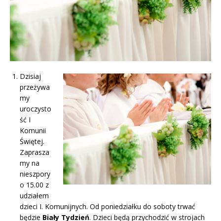
Dzisiaj
przeżywa
my
uroczysto
ść I
Komunii
Świętej.
Zaprasza
my na
nieszpory
o 15.00 z
udziałem
dzieci I. Komunijnych. Od poniedziałku do soboty trwać
będzie
Biały Tydzień
. Dzieci będą przychodzić w strojach