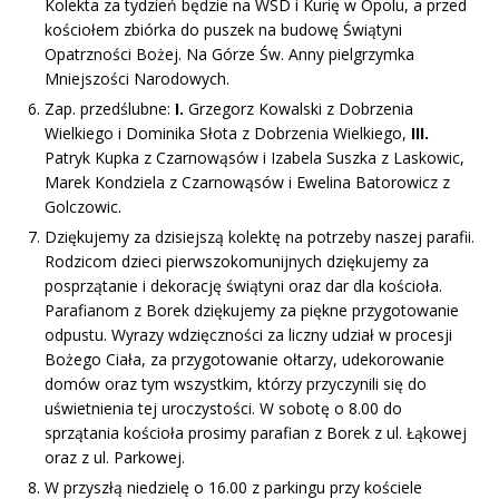
Kolekta za tydzień będzie na WSD i Kurię w Opolu, a przed
kościołem zbiórka do puszek na budowę Świątyni
Opatrzności Bożej. Na Górze Św. Anny pielgrzymka
Mniejszości Narodowych.
Zap. przedślubne:
I.
Grzegorz Kowalski z Dobrzenia
Wielkiego i Dominika Słota z Dobrzenia Wielkiego,
III.
Patryk Kupka z Czarnowąsów i Izabela Suszka z Laskowic,
Marek Kondziela z Czarnowąsów i Ewelina Batorowicz z
Golczowic.
Dziękujemy za dzisiejszą kolektę na potrzeby naszej parafii.
Rodzicom dzieci pierwszokomunijnych dziękujemy za
posprzątanie i dekorację świątyni oraz dar dla kościoła.
Parafianom z Borek dziękujemy za piękne przygotowanie
odpustu. Wyrazy wdzięczności za liczny udział w procesji
Bożego Ciała, za przygotowanie ołtarzy, udekorowanie
domów oraz tym wszystkim, którzy przyczynili się do
uświetnienia tej uroczystości. W sobotę o 8.00 do
sprzątania kościoła prosimy parafian z Borek z ul. Łąkowej
oraz z ul. Parkowej.
W przyszłą niedzielę o 16.00 z parkingu przy kościele