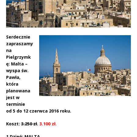
Serdecznie
zapraszamy
na
Pielgrzymk
ę:
Malta –
wyspa św.
Pawła,
która
planowana
jest w
t
erminie
od
5 do 12 czerwca 2016 roku.
Koszt:
3.250 zł
.
3.100 zł.
1.Dzień: MALTA