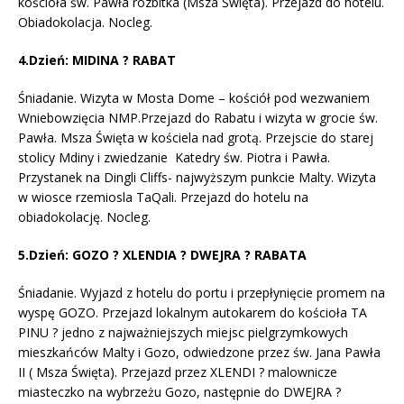
kościoła św. Pawła rozbitka (Msza Święta). Przejazd do hotelu.
Obiadokolacja. Nocleg.
4.Dzień: MIDINA ? RABAT
Śniadanie. Wizyta w Mosta Dome – kościół pod wezwaniem
Wniebowzięcia NMP.Przejazd do Rabatu i wizyta w grocie św.
Pawła. Msza Święta w kościela nad grotą. Przejscie do starej
stolicy Mdiny i zwiedzanie Katedry św. Piotra i Pawła.
Przystanek na Dingli Cliffs- najwyższym punkcie Malty. Wizyta
w wiosce rzemiosla TaQali. Przejazd do hotelu na
obiadokolację. Nocleg.
5.Dzień: GOZO ? XLENDIA ? DWEJRA ? RABATA
Śniadanie. Wyjazd z hotelu do portu i przepłynięcie promem na
wyspę GOZO. Przejazd lokalnym autokarem do kościoła TA
PINU ? jedno z najważniejszych miejsc pielgrzymkowych
mieszkańców Malty i Gozo, odwiedzone przez św. Jana Pawła
II ( Msza Święta). Przejazd przez XLENDI ? malownicze
miasteczko na wybrzeżu Gozo, następnie do DWEJRA ?