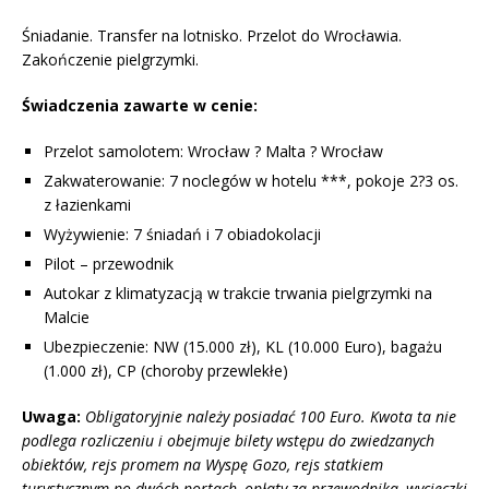
Śniadanie. Transfer na lotnisko. Przelot do Wrocławia.
Zakończenie pielgrzymki.
Świadczenia zawarte w cenie:
Przelot samolotem: Wrocław ? Malta ? Wrocław
Zakwaterowanie: 7 noclegów w hotelu ***, pokoje 2?3 os.
z łazienkami
Wyżywienie: 7 śniadań i 7 obiadokolacji
Pilot – przewodnik
Autokar z klimatyzacją w trakcie trwania pielgrzymki na
Malcie
Ubezpieczenie: NW (15.000 zł), KL (10.000 Euro), bagażu
(1.000 zł), CP (choroby przewlekłe)
Uwaga:
Obligatoryjnie należy posiadać 100 Euro. Kwota ta nie
podlega rozliczeniu i obejmuje bilety wstępu do zwiedzanych
obiektów, rejs promem na Wyspę Gozo, rejs statkiem
turystycznym po dwóch portach, opłaty za przewodnika, wycieczki