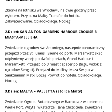
Zbiórka na lotnisku we Wrocławiu na dwie godziny przed
wylotem. Przylot na Maltę. Transfer do hotelu.
Zakwaterowanie. Obiadokolacja. Nocleg
2.Dzień:
SAN ANTON GARDENS-HARBOUR CROUISE-3
MIASTA-MELLIEHA
Zwiedzanie ogrodow św. Antoniego, nastepnie panoramiczny
przejazd przez St. Julians i Slieme do portu Marsamxett skąd
odpłyniemy w rejs po dwóch portach, Grand Harbour i
Marsamxett. Przejazd do 3 miast ( spacer po Birgu, widok z
ogrodow Sengleii). Przejazd do Mellihy. Msza Święta w
Sanktuarium Matki Bożej. Powrot do hotelu. Obiadokolacja.
Nocleg.
3.Dzień: MALTA – VALLETTA (Stolica Malty)
Zwiedzanie Ogrodu Botanicznego w Barracca z widokiem na
Wieliki Port. Wizyta wKatedrze Jana Chrzciciela, zwiedzenie