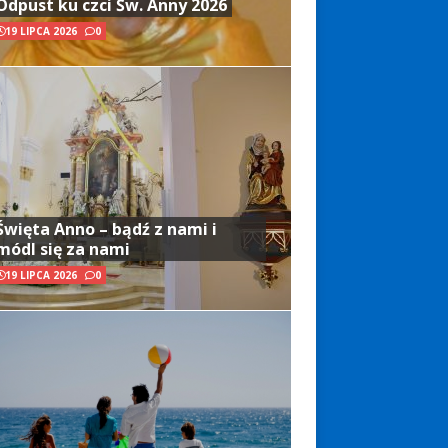
Odpust ku czci Św. Anny 2026
19 LIPCA 2026
0
Święta Anno – bądź z nami i
módl się za nami
19 LIPCA 2026
0