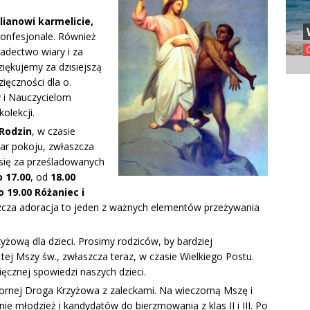
ianowi karmelicie,
onfesjonale. Również
adectwo wiary i za
iękujemy za dzisiejszą
ięczności dla o.
y i Nauczycielom
olekcji.
Rodzin
, w czasie
dar pokoju, zwłaszcza
 się za prześladowanych
o 17.00
, od
18.00
o 19.00 Różaniec i
szcza adoracja to jeden z ważnych elementów przeżywania
żową dla dzieci. Prosimy rodziców, by bardziej
 tej Mszy św., zwłaszcza teraz, w czasie Wielkiego Postu.
ęcznej spowiedzi naszych dzieci.
zornej Droga Krzyżowa z zaleckami. Na wieczorną Mszę i
 młodzież i kandydatów do bierzmowania z klas II i III. Po