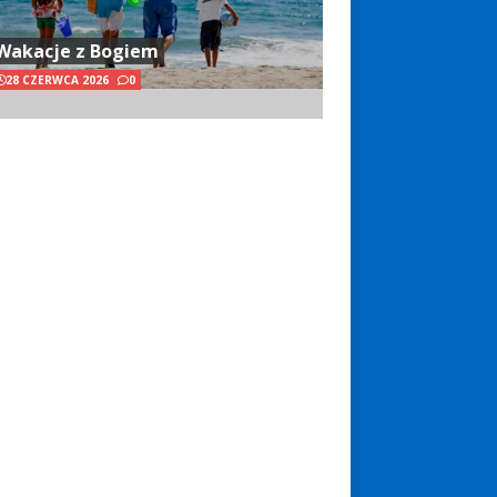
Wakacje z Bogiem
28 CZERWCA 2026
0