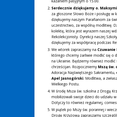
kazaniem pasyjnym o 15.00.
Serdecznie
dziękujemy o. Maksymil
za głoszone Słowo Boże i posługę w k
dziękujemy naszym Parafianom za świ
uczestnictwo, za wspólną modlitwę. Dz
kolektę, która jest wyrazem naszej wdz
Rekolekcjonisty. Dyrekcji naszej Szkoł
dziękujemy za współpracę podczas Rek
We wtorek zapraszamy na
Czuwanie 
którego chcemy żarliwie modlić się o 
na Ukrainie. Będziemy również modlić
chrześcijan. Rozpoczniemy
Mszą św. 
Adoracja Najświętszego Sakramentu,
Apel Jasnogórski
. Modlitwa, a zwła
Wielkiego Postu.
W środę Msza św. szkolna z Drogą Krzy
mobilizowali swoje dzieci do udziału w
Dotyczy to również regularnej, comiesi
W piątek po Mszy św. porannej i wiec
Drogę Krzyżową zapraszamy szczególnie