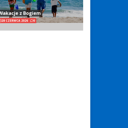
Wakacje z Bogiem
28 CZERWCA 2026
0