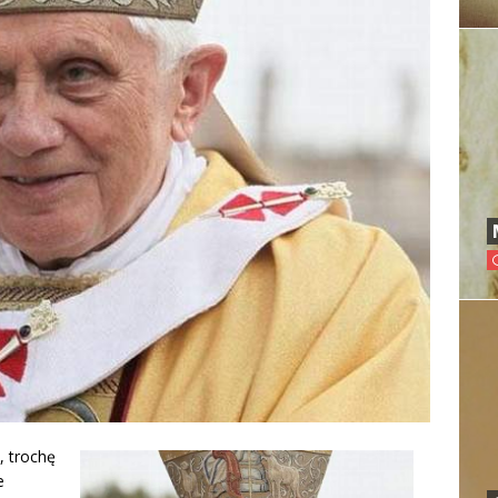
 trochę
e