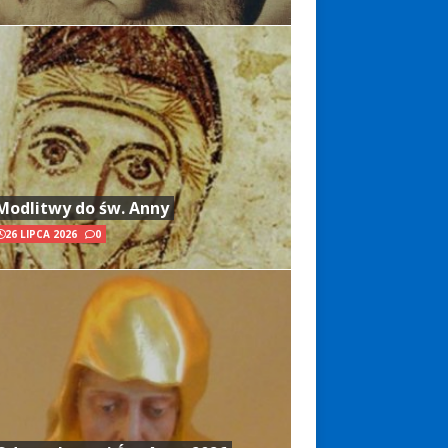
Modlitwy do św. Anny
26 LIPCA 2026
0