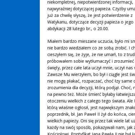
niekompletnej, niepotwierdzonej informacji,
najwyraźniej dotyczącej papieża. Czyżby umar
już za chwilę słyszę, że jest potwierdzenie z
Watykanu, dotyczące decyzji papieża o jego
abdykacji 28 lutego br., o 20.00.
Miałem bardzo mieszane uczucia, było mi s
nie bardzo wiedziałem co ze sobą zrobić. I c
cieszyłem się, że żyje, że nie umarł, to z tr
próbowałem sobie wytłumaczyć i zrozumieć de
święty, przez całe lata uczył mnie, uczył nas
Zawsze Mu wierzyłem, bo był i ciągle jest 
nie mogę płakać, rozpaczać, choć łzy same c
zrozumienia dla decyzji, którą podjął. Choć, 
na pewno też. Może śmierć byłaby łatwiejs
otoczeniu wielkich z całego tego świata. Al
którą właśnie ogłosił, jest największym znak
poprzednik, bł. Jan Paweł II żył do końca, 
wielkich papieży. Oni się przez tak wiele lat 
każdy na swój sposób, pokazywali nam, jak ż
Kościołowi. Pontyfikat Jana Pawła II nie był 