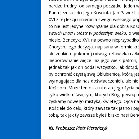
bardzo trudny, od samego początku. Jeden ws
Pana Jezusa i do Jego Kościoła. Jan Paweł II 
XVI z tej lekcji umierania swego wielkiego 
to nie jest jedyne rozwiązanie dla dobra Kośc
swoich Braci i Sióstr w podeszłym wieku
, o wi
niesie. Benedykt XVI, na pewno nieprzypadk
Chorych. Jego decyzja, napisana w formie kró
ale znakiem pokornej odwagi człowieka całk
nieporównanie więcej niż jego wielki patron, 
jednak tak jak on oddał wszystko, jak dotąd
by ochronić czystą swą Oblubienicę, którą je
wymagające dla nas doświadczenie!), ale ni
Kościoła. Może ten ostatni etap jego życia 
tylko wielkim świętym, których Bóg, pewną r
zyskamy nowego mistyka, świętego. Ojca nap
Kościele do celu, który zawsze tak jasno i p
tobą, tak jak ty zawsze byłeś blisko nas! Ben
Ks. Proboszcz Piotr Pierończyk