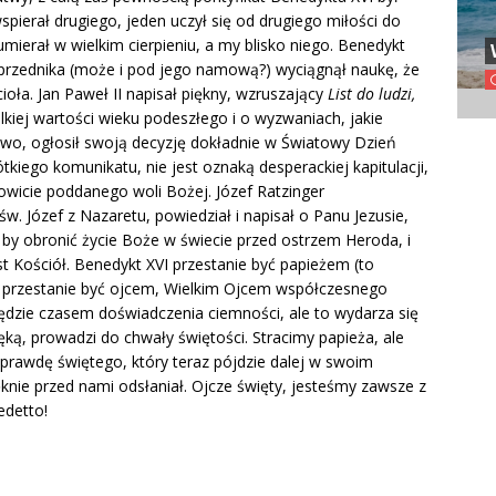
pierał drugiego, jeden uczył się od drugiego miłości do
umierał w wielkim cierpieniu, a my blisko niego. Benedykt
poprzednika (może i pod jego namową?) wyciągnął naukę, że
ioła. Jan Paweł II napisał piękny, wzruszający
List do ludzi,
elkiej wartości wieku podeszłego i o wyzwaniach, jakie
owo, ogłosił swoją decyzję dokładnie w Światowy Dzień
tkiego komunikatu, nie jest oznaką desperackiej kapitulacji,
owicie poddanego woli Bożej. Józef Ratzinger
św. Józef z Nazaretu, powiedział i napisał o Panu Jezusie,
, by obronić życie Boże w świecie przed ostrzem Heroda, i
st Kościół. Benedykt XVI przestanie być papieżem (to
e przestanie być ojcem, Wielkim Ojcem współczesnego
będzie czasem doświadczenia ciemności, ale to wydarza się
ęką, prowadzi do chwały świętości. Stracimy papieża, ale
rawdę świętego, który teraz pójdzie dalej w swoim
ięknie przed nami odsłaniał. Ojcze święty, jesteśmy zawsze z
edetto!