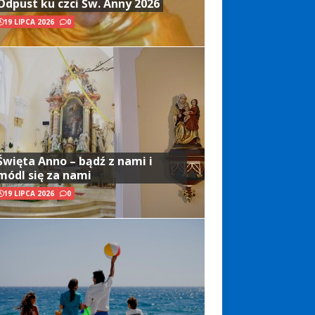
Odpust ku czci Św. Anny 2026
19 LIPCA 2026
0
Święta Anno – bądź z nami i
módl się za nami
19 LIPCA 2026
0