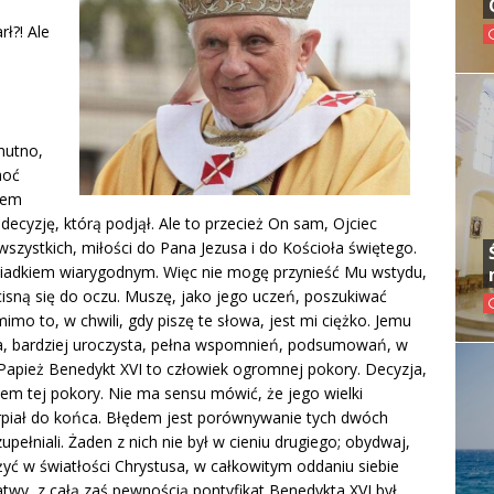
ł?! Ale
mutno,
hoć
udem
cyzję, którą podjął. Ale to przecież On sam, Ojciec
 wszystkich, miłości do Pana Jezusa i do Kościoła świętego.
świadkiem wiarygodnym. Więc nie mogę przynieść Mu wstydu,
isną się do oczu. Muszę, jako jego uczeń, poszukiwać
mimo to, w chwili, gdy piszę te słowa, jest mi ciężko. Jemu
za, bardziej uroczysta, pełna wspomnień, podsumowań, w
e Papież Benedykt XVI to człowiek ogromnej pokory. Decyzja,
iem tej pokory. Nie ma sensu mówić, że jego wielki
cierpiał do końca. Błędem jest porównywanie tych dwóch
uzupełniali. Żaden z nich nie był w cieniu drugiego; obydwaj,
yć w światłości Chrystusa, w całkowitym oddaniu siebie
łatwy, z całą zaś pewnością pontyfikat Benedykta XVI był