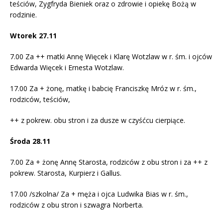
teściów, Zygfryda Bieniek oraz o zdrowie i opiekę Bożą w
rodzinie.
Wtorek 27.11
7.00 Za ++ matki Annę Więcek i Klarę Wotzlaw w r. śm. i ojców
Edwarda Więcek i Ernesta Wotzlaw.
17.00 Za + żonę, matkę i babcię Franciszkę Mróz w r. śm.,
rodziców, teściów,
++ z pokrew. obu stron i za dusze w czyśćcu cierpiące.
Środa 28.11
7.00 Za + żonę Annę Starosta, rodziców z obu stron i za ++ z
pokrew. Starosta, Kurpierz i Gallus.
17.00 /szkolna/ Za + męża i ojca Ludwika Bias w r. śm.,
rodziców z obu stron i szwagra Norberta.