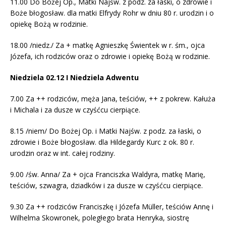
11.00 Do Bożej Op., Matki Najśw. z podz. za łaski, o zdrowie i
Boże błogosław. dla matki Elfrydy Rohr w dniu 80 r. urodzin i o
opiekę Bożą w rodzinie.
18.00 /niedz./ Za + matkę Agnieszkę Świentek w r. śm., ojca
Józefa, ich rodziców oraz o zdrowie i opiekę Bożą w rodzinie.
Niedziela 02.12 I Niedziela Adwentu
7.00 Za ++ rodziców, męża Jana, teściów, ++ z pokrew. Kałuża
i Michala i za dusze w czyśćcu cierpiące.
8.15 /niem/ Do Bożej Op. i Matki Najśw. z podz. za łaski, o
zdrowie i Boże błogosław. dla Hildegardy Kurc z ok. 80 r.
urodzin oraz w int. całej rodziny.
9.00 /św. Anna/ Za + ojca Franciszka Waldyra, matkę Marię,
teściów, szwagra, dziadków i za dusze w czyśćcu cierpiące.
9.30 Za ++ rodziców Franciszkę i Józefa Müller, teściów Annę i
Wilhelma Skowronek, poległego brata Henryka, siostrę