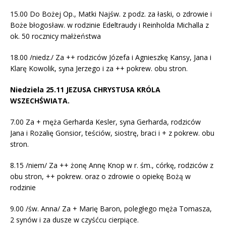
15.00 Do Bożej Op., Matki Najśw. z podz. za łaski, o zdrowie i
Boże błogosław. w rodzinie Edeltraudy i Reinholda Michalla z
ok. 50 rocznicy małżeństwa
18.00 /niedz./ Za ++ rodziców Józefa i Agnieszkę Kansy, Jana i
Klarę Kowolik, syna Jerzego i za ++ pokrew. obu stron.
Niedziela 25.11 JEZUSA CHRYSTUSA KRÓLA
WSZECHŚWIATA.
7.00 Za + męża Gerharda Kesler, syna Gerharda, rodziców
Jana i Rozalię Gonsior, teściów, siostrę, braci i + z pokrew. obu
stron.
8.15 /niem/ Za ++ żonę Annę Knop w r. śm., córkę, rodziców z
obu stron, ++ pokrew. oraz o zdrowie o opiekę Bożą w
rodzinie
9.00 /św. Anna/ Za + Marię Baron, poległego męża Tomasza,
2 synów i za dusze w czyśćcu cierpiące.