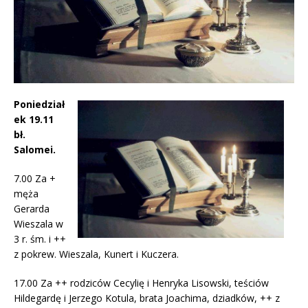
Poniedział
ek 19.11
bł.
Salomei.
7.00 Za +
męża
Gerarda
Wieszala w
3 r. śm. i ++
z pokrew. Wieszala, Kunert i Kuczera.
17.00 Za ++ rodziców Cecylię i Henryka Lisowski, teściów
Hildegardę i Jerzego Kotula, brata Joachima, dziadków, ++ z