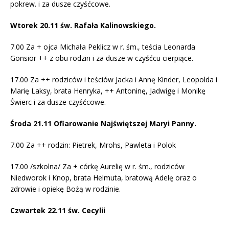
pokrew. i za dusze czyśćcowe.
Wtorek 20.11 św. Rafała Kalinowskiego.
7.00 Za + ojca Michała Peklicz w r. śm., teścia Leonarda
Gonsior ++ z obu rodzin i za dusze w czyśćcu cierpiące.
17.00 Za ++ rodziców i teściów Jacka i Annę Kinder, Leopolda i
Marię Laksy, brata Henryka, ++ Antoninę, Jadwigę i Monikę
Świerc i za dusze czyśćcowe.
Środa 21.11 Ofiarowanie Najświętszej Maryi Panny.
7.00 Za ++ rodzin: Pietrek, Mrohs, Pawleta i Polok
17.00 /szkolna/ Za + córkę Aurelię w r. śm., rodziców
Niedworok i Knop, brata Helmuta, bratową Adelę oraz o
zdrowie i opiekę Bożą w rodzinie.
Czwartek 22.11 św. Cecylii