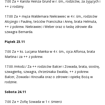
7.00 Za + Karola Heinza Grund w r. śm., rodziców, za żyjących i
++ z rodziny.
17.00 Za + męża Waldemara Niekrawiec w 4 r. śm., rodziców
Alojzego i Paulinę, teściów Franciszka i Annę, brata Helmuta,
++ z pokrew. Niekrawiec i Weber oraz o łaskę zdrowie dla
szwagra Bernarda.
Piątek 23.11
7.00 Za + ks. Lucjana Mainka w 4 r. śm., ojca Alfonsa, brata
Martina i za ++ z pokrew.
17.00 /młodz./ Za ++ rodziców Balcer i Zowada, brata, siostrę,
szwagierkę, szwagra, chrześniaka Ewalda, ++ z pokrew.
Balcer, Zowada i Knosalla oraz o zdrowie i opiekę Bożą w
rodzinie.
Sobota 24.11
7.00 Za + Zofię Sowada w 1 r. śmierci