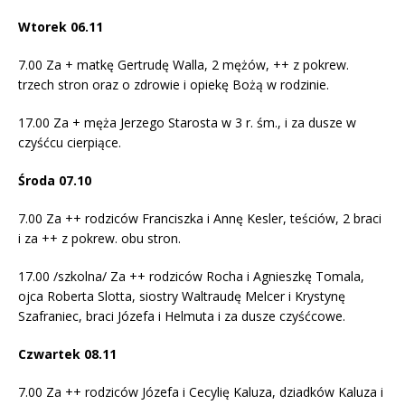
Wtorek 06.11
7.00 Za + matkę Gertrudę Walla, 2 mężów, ++ z pokrew.
trzech stron oraz o zdrowie i opiekę Bożą w rodzinie.
17.00 Za + męża Jerzego Starosta w 3 r. śm., i za dusze w
czyśćcu cierpiące.
Środa 07.10
7.00 Za ++ rodziców Franciszka i Annę Kesler, teściów, 2 braci
i za ++ z pokrew. obu stron.
17.00 /szkolna/ Za ++ rodziców Rocha i Agnieszkę Tomala,
ojca Roberta Slotta, siostry Waltraudę Melcer i Krystynę
Szafraniec, braci Józefa i Helmuta i za dusze czyśćcowe.
Czwartek 08.11
7.00 Za ++ rodziców Józefa i Cecylię Kaluza, dziadków Kaluza i