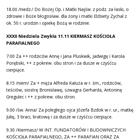
18.00 /niedz./ Do Bożej Op. i Matki Najśw. z podz. za łaski, o
zdrowie i Boże błogosław. dla żony i matki Elżbiety Zychal z
ok. 50 r. urodzin i opiekę Bożą w rodzinie.
XXXII Niedziela Zwykła 11.11 KIERMASZ KOŚCIOŁA
PARAFIALNEGO
7.00 Za ++ rodziców Annę i Jana Pluskwik, Jadwigę i Karola
Porębski, ++ z pokrew. obu stron i za dusze w czyśćcu
cierpiące.
8.15 /niem/ Za + męża Alfreda Kałuża w r. śm., rodziców,
teściów, siostrę Bronisławę, szwagra Gerharda, Antoninę
Gregulec i ++ z pokrew. obu stron.
9.00 /św. Anna/ Za poległego ojca Józefa Bzdok w r. ur., matkę
Julię, 3 braci, bratową i za dusze w czyśćcu cierpiące.
9.30 /Kiermasz/ W INT. FUNDATORÓW I BUDOWNICZYCH
KOŚCIOŁA PARAFIALNEGO, ZA ++ PARAFIAN ORAZ ZA