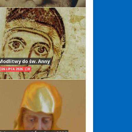
Modlitwy do św. Anny
26 LIPCA 2026
0