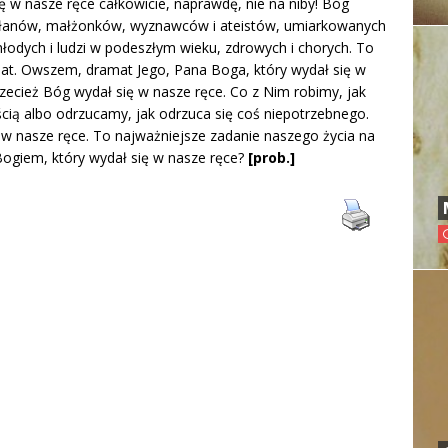
ę w nasze ręce całkowicie, naprawdę, nie na niby! Bóg
apłanów, małżonków, wyznawców i ateistów, umiarkowanych
młodych i ludzi w podeszłym wieku, zdrowych i chorych. To
amat. Owszem, dramat Jego, Pana Boga, który wydał się w
rzecież Bóg wydał się w nasze ręce. Co z Nim robimy, jak
ią albo odrzucamy, jak odrzuca się coś niepotrzebnego.
 w nasze ręce. To najważniejsze zadanie naszego życia na
 Bogiem, który wydał się w nasze ręce?
[prob.]