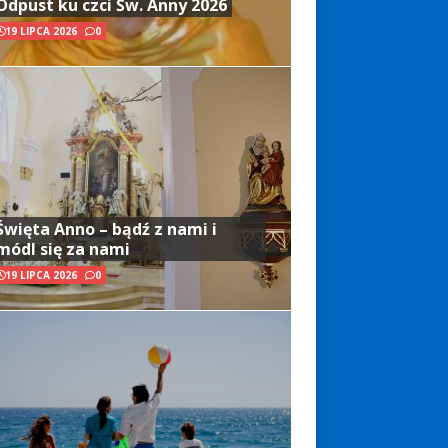
Odpust ku czci Św. Anny 2026
19 LIPCA 2026
0
Święta Anno – bądź z nami i
módl się za nami
19 LIPCA 2026
0