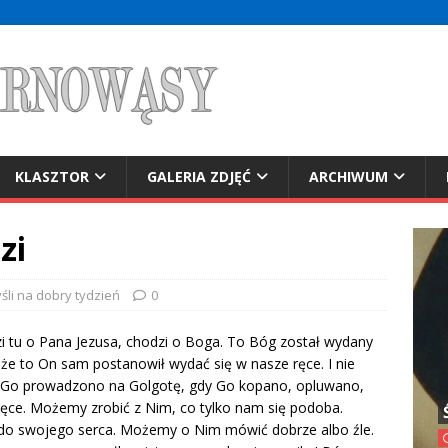
KLASZTOR
GALERIA ZDJĘĆ
ARCHIWUM
zi
śli na dobry tydzień
0
i tu o Pana Jezusa, chodzi o Boga. To Bóg został wydany
, że to On sam postanowił wydać się w nasze ręce. I nie
y Go prowadzono na Golgotę, gdy Go kopano, opluwano,
ręce. Możemy zrobić z Nim, co tylko nam się podoba.
do swojego serca. Możemy o Nim mówić dobrze albo źle.