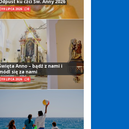
Odpust ku czci Św. Anny 2026
19 LIPCA 2026
0
Święta Anno – bądź z nami i
módl się za nami
19 LIPCA 2026
0