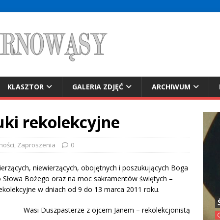
KLASZTOR
GALERIA ZDJĘĆ
ARCHIWUM
uki rekolekcyjne
ności
,
Zaproszenia
0
ierzących, niewierzących, obojętnych i poszukujących Boga
tło Słowa Bożego oraz na moc sakramentów świętych –
rekolekcyjne w dniach od 9 do 13 marca 2011 roku.
Wasi Duszpasterze z ojcem Janem – rekolekcjonistą