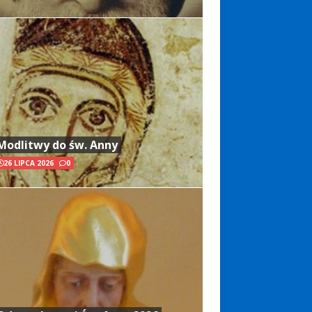
Modlitwy do św. Anny
26 LIPCA 2026
0