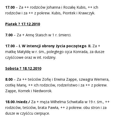
17.00
– Za ++ rodziców Johanna i Rozalię Kubis, ++ ich
rodziców i za ++ z pokrew. Kubis, Piontek i Krawczyk.
Piątek ? 17.12.2010
7.00
– Za + Annę Staisch w 1 r. śmierci.
17.00
–
I. W intencji obrony życia poczętego
.
II.
Za +
matkę Matyldę w r. śm., poległego ojca Konrada, za dusze
czyśćcowe oraz w int. rodziny.
Sobota ? 18.12.2010
8.00
– Za ++ teściów Zofię i Erwina Zappe, szwagra Wernera,
ciotkę Marię, ++ ich rodziców, rodzeństwo i za ++ z pokrew.
Zappe, Kornek i Niedworok.
18.00
/niedz./
Za + męża Wilhelma Schwitalla w 19 r. śm., ++
rodziców, teściów, brata Pawła, ++ z pokrew. obu stron i za
dusze w czyśćcu cierpiące.