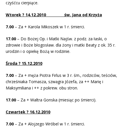
czyśćcu cierpiące.
Wtorek ? 14.12.2010 św. Jana od Krzyża
7.00
– Za + Karola Mikoszek w 1 r. śmierci.
17.00
– Do Bożej Op. i Matki Najśw. z podz. za łaski, o
zdrowie i Boże błogosław. dla żony i matki Beaty z ok. 35 r.
urodzin i o opiekę Bożą w rodzinie.
Środa ? 15.12.2010
7.00
– Za + męża Piotra Firlus w 3 r. śm., rodziców, teściów,
chrześniaka Tomasza, szwagra Józefa, za ++ Marię i
Maksymiliana i ++ z pokrew. obu stron.
17.00
– Za + Waltra Gonska (miesiąc po śmierci).
Czwartek ? 16.12.2010
7.00
– Za + Alojzego Wróbel w 1 r. śmierci.