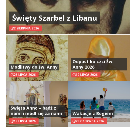
Święty Szarbel z Libanu
2 SIERPNIA 2026
Odpust ku czci Św.
Modlitwy do św. Anny
Anny 2026
26 LIPCA 2026
19 LIPCA 2026
Święta Anno – bądź z
nami i módl się za nami
Wakacje z Bogiem
19 LIPCA 2026
28 CZERWCA 2026