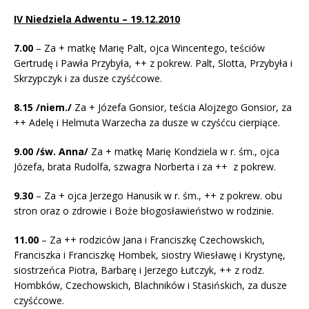
IV Niedziela Adwentu – 19.12.2010
7.00
– Za + matkę Marię Palt, ojca Wincentego, teściów
Gertrudę i Pawła Przybyła, ++ z pokrew. Palt, Slotta, Przybyła i
Skrzypczyk i za dusze czyśćcowe.
8.15 /niem./
Za + Józefa Gonsior, teścia Alojzego Gonsior, za
++ Adelę i Helmuta Warzecha za dusze w czyśćcu cierpiące.
9.00 /św. Anna/
Za + matkę Marię Kondziela w r. śm., ojca
Józefa, brata Rudolfa, szwagra Norberta i za ++ z pokrew.
9.30
– Za + ojca Jerzego Hanusik w r. śm., ++ z pokrew. obu
stron oraz o zdrowie i Boże błogosławieństwo w rodzinie.
11.00
– Za ++ rodziców Jana i Franciszkę Czechowskich,
Franciszka i Franciszkę Hombek, siostry Wiesławę i Krystynę,
siostrzeńca Piotra, Barbarę i Jerzego Łutczyk, ++ z rodz.
Hombków, Czechowskich, Blachników i Stasińskich, za dusze
czyśćcowe.