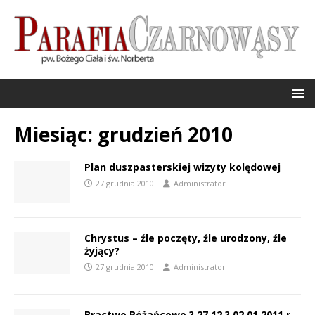
Miesiąc:
grudzień 2010
Plan duszpasterskiej wizyty kolędowej
27 grudnia 2010
Administrator
Chrystus – źle poczęty, źle urodzony, źle
żyjący?
27 grudnia 2010
Administrator
Bractwo Różańcowe ? 27.12 ? 02.01.2011 r.