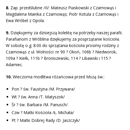
8.
Zap. przedślubne /II/: Mateusz Piaskowski z Czarnowąs i
Magdalena Mainka z Czarnowąs; Piotr Kotula z Czarnowąs i
Ewa Wróbel z Opola.
9.
Dziękujemy za dzisiejszą kolektę na potrzeby naszej parafii.
Parafianom z Wróblina dziękujemy za posprzątanie kościoła.
W sobotę o g. 8.00 do sprzątania kościoła prosimy rodziny z
Czarnowąs z ul. Wolności: nr 90 ? Okoń, 106b ? Niedworok,
109a ? Kiełk, 111b ? Broniszewski, 114 ? Libawski i 115 ?
Adamiec.
10.
Wieczorna modlitwa różańcowa przed Mszą św.:
Pon ? św. Faustyna /M. Przywara/
Wt ? św. Anna /T. Matyszok/
Śr ? św. Barbara /M. Panusch/
Czw ? Matki Kościoła /Ł. Michala/
Pt ? Matki Dobrej Rady /D. Jaszczyk/