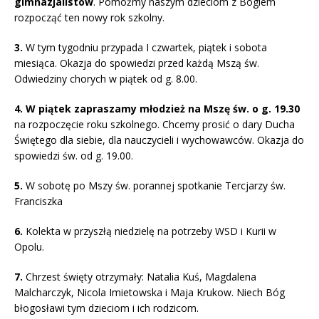
gimnazjalistów
. Pomóżmy naszym dzieciom z Bogiem
rozpocząć ten nowy rok szkolny.
3.
W tym tygodniu przypada I czwartek, piątek i sobota
miesiąca. Okazja do spowiedzi przed każdą Mszą św.
Odwiedziny chorych w piątek od g. 8.00.
4. W piątek zapraszamy młodzież na Mszę św. o g. 19.30
na rozpoczęcie roku szkolnego. Chcemy prosić o dary Ducha
Świętego dla siebie, dla nauczycieli i wychowawców. Okazja do
spowiedzi św. od g. 19.00.
5.
W sobotę po Mszy św. porannej spotkanie Tercjarzy św.
Franciszka
6.
Kolekta w przyszłą niedzielę na potrzeby WSD i Kurii w
Opolu.
7.
Chrzest święty otrzymały: Natalia Kuś, Magdalena
Malcharczyk, Nicola Imietowska i Maja Krukow. Niech Bóg
błogosławi tym dzieciom i ich rodzicom.