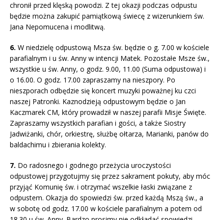
chronił przed klęską powodzi. Z tej okazji podczas odpustu
będzie można zakupić pamiątkową świecę z wizerunkiem św.
Jana Nepomucena i modlitwą.
6.
W niedzielę odpustową Msza św. będzie o g. 7.00 w kościele
parafialnym i u św. Anny w intencji Matek. Pozostałe Msze św.,
wszystkie u św. Anny, o godz. 9.00, 11.00 (Suma odpustowa) i
o 16.00. O godz. 17.00 zapraszamy na nieszpory. Po
nieszporach odbędzie się koncert muzyki poważnej ku czci
naszej Patronki. Kaznodzieją odpustowym będzie o Jan
Kaczmarek CM, który prowadził w naszej parafii Misje Święte.
Zapraszamy wszystkich parafian i gości, a także Siostry
Jadwiżanki, chór, orkiestrę, służbę ołtarza, Marianki, panów do
baldachimu i zbierania kolekty.
7.
Do radosnego i godnego przeżycia uroczystości
odpustowej przygotujmy się przez sakrament pokuty, aby móc
przyjąć Komunię św. i otrzymać wszelkie łaski związane z
odpustem. Okazja do spowiedzi św. przed każdą Mszą św., a
w sobotę od godz. 17.00 w kościele parafialnym a potem od
18.30 u św. Anny. Bardzo prosimy nie odkładać spowiedzi