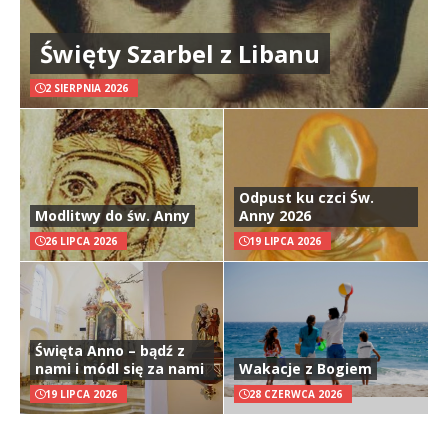
Święty Szarbel z Libanu
2 SIERPNIA 2026
Odpust ku czci Św.
Modlitwy do św. Anny
Anny 2026
26 LIPCA 2026
19 LIPCA 2026
Święta Anno – bądź z
nami i módl się za nami
Wakacje z Bogiem
19 LIPCA 2026
28 CZERWCA 2026