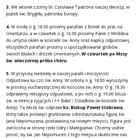
3.
We wtorek czcimy bł. Czesława ? patrona naszej diecezji, w
piątek św. Brygidę, patronkę Europy.
4.
W środę o g. 16.00 prosimy parafian z Borek do prac na
cmentarzu, a w czwartek o g. 16.00 prosimy Panie z Wróblina
do umycia okien w kościele św. Anny oraz kaplicy odpustowej.
Wszystkich parafian prosimy o uporządkowanie grobów
swoich bliskich i dróżek cmentarnych.
W czwartek po Mszy
św. wieczornej próba chóru.
5.
W przyszłą niedzielę w naszej parafii Uroczystość
Odpustowa ku czci św. Anny. W sobotę o g. 18.00 wyruszymy
w procesji eucharystycznej do kościoła św. Anny. O g. 18.30
odprawimy nieszpory odpustowe, a po nich o g. 19.00 Msza
św. w intencji żyjących i ++ Babć i Dziadków (w kościele św.
Anny). Tę Mszę św. odprawi
ks. Biskup Paweł Stobrawa
,
który także poświęci gruntownie odrestaurowaną figurę św.
Jana Nepomucena, postawioną na nowym miejscu. Figura jest
zwrócona w stronę rzeki Odry i Małejpanwi. Chcemy usilnie
prosić, by św. Jan Nepomucen z tego miejsca skutecznie nas