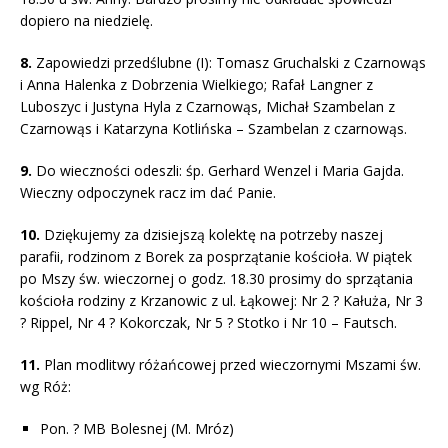
dopiero na niedzielę.
8.
Zapowiedzi przedślubne (I): Tomasz Gruchalski z Czarnowąs
i Anna Halenka z Dobrzenia Wielkiego; Rafał Langner z
Luboszyc i Justyna Hyla z Czarnowąs, Michał Szambelan z
Czarnowąs i Katarzyna Kotlińska – Szambelan z czarnowąs.
9.
Do wieczności odeszli: śp. Gerhard Wenzel i Maria Gajda.
Wieczny odpoczynek racz im dać Panie.
10.
Dziękujemy za dzisiejszą kolektę na potrzeby naszej
parafii, rodzinom z Borek za posprzątanie kościoła. W piątek
po Mszy św. wieczornej o godz. 18.30 prosimy do sprzątania
kościoła rodziny z Krzanowic z ul. Łąkowej: Nr 2 ? Kałuża, Nr 3
? Rippel, Nr 4 ? Kokorczak, Nr 5 ? Stotko i Nr 10 – Fautsch.
11.
Plan modlitwy różańcowej przed wieczornymi Mszami św.
wg Róż:
Pon. ? MB Bolesnej (M. Mróz)