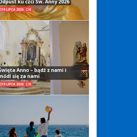
Odpust ku czci Św. Anny 2026
19 LIPCA 2026
0
Święta Anno – bądź z nami i
módl się za nami
19 LIPCA 2026
0