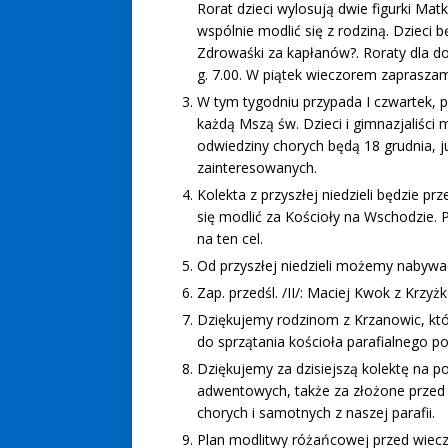
Rorat dzieci wylosują dwie figurki Ma
wspólnie modlić się z rodziną. Dzieci 
Zdrowaśki za kapłanów?. Roraty dla do
g. 7.00. W piątek wieczorem zapraszam
W tym tygodniu przypada I czwartek, p
każdą Mszą św. Dzieci i gimnazjaliści
odwiedziny chorych będą 18 grudnia, 
zainteresowanych.
Kolekta z przyszłej niedzieli będzie p
się modlić za Kościoły na Wschodzie.
na ten cel.
Od przyszłej niedzieli możemy nabywać o
Zap. przedśl. /II/: Maciej Kwok z Krzyż
Dziękujemy rodzinom z Krzanowic, któr
do sprzątania kościoła parafialnego po
Dziękujemy za dzisiejszą kolektę na p
adwentowych, także za złożone przed 
chorych i samotnych z naszej parafii.
Plan modlitwy różańcowej przed wiecz