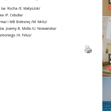
i św. Rocha /E. Matyszok/
awa /P. Cebulla/
rnia/ i MB Bolesnej /M. Mróz/
 św. Joanny B. Molla /U. Nowainska/
Antoniego /H. Firlus/