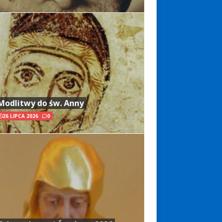
Modlitwy do św. Anny
26 LIPCA 2026
0