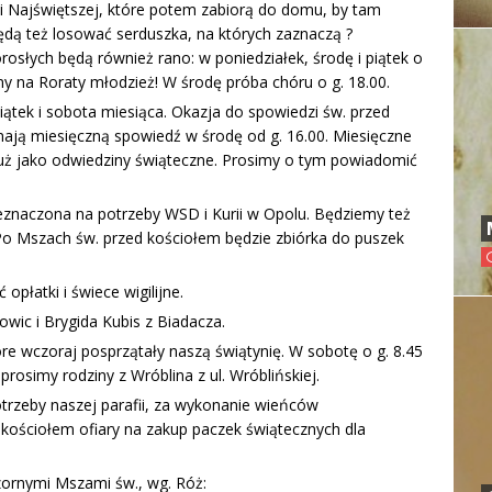
tki Najświętszej, które potem zabiorą do domu, by tam
będą też losować serduszka, na których zaznaczą ?
rosłych będą również rano: w poniedziałek, środę i piątek o
y na Roraty młodzież! W środę próba chóru o g. 18.00.
iątek i sobota miesiąca. Okazja do spowiedzi św. przed
 mają miesięczną spowiedź w środę od g. 16.00. Miesięczne
już jako odwiedziny świąteczne. Prosimy o tym powiadomić
rzeznaczona na potrzeby WSD i Kurii w Opolu. Będziemy też
 Po Mszach św. przed kościołem będzie zbiórka do puszek
płatki i świece wigilijne.
kowic i Brygida Kubis z Biadacza.
e wczoraj posprzątały naszą świątynię. W sobotę o g. 8.45
prosimy rodziny z Wróblina z ul. Wróblińskiej.
otrzeby naszej parafii, za wykonanie wieńców
kościołem ofiary na zakup paczek świątecznych dla
ornymi Mszami św., wg. Róż: