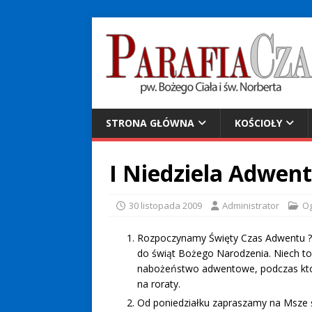
STRONA GŁÓWNA
KOŚCIOŁY
I Niedziela Adwen
30 listopada 2009
Administrator
Og
Rozpoczynamy Święty Czas Adwentu ? c
do świąt Bożego Narodzenia. Niech to 
nabożeństwo adwentowe, podczas któr
na roraty.
Od poniedziałku zapraszamy na Msze św