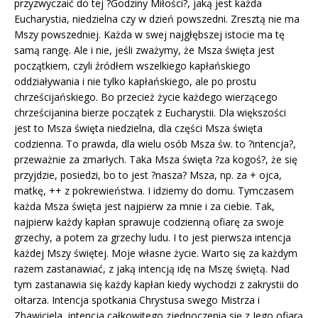
przyzwyczaić do tej ?Godziny Miłości?, jaką jest każda
Eucharystia, niedzielna czy w dzień powszedni. Zresztą nie ma
Mszy powszedniej. Każda w swej najgłębszej istocie ma tę
samą rangę. Ale i nie, jeśli zważymy, że Msza święta jest
początkiem, czyli źródłem wszelkiego kapłańskiego
oddziaływania i nie tylko kapłańskiego, ale po prostu
chrześcijańskiego. Bo przecież życie każdego wierzącego
chrześcijanina bierze początek z Eucharystii. Dla większości
jest to Msza święta niedzielna, dla części Msza święta
codzienna. To prawda, dla wielu osób Msza św. to ?intencja?,
przeważnie za zmarłych. Taka Msza święta ?za kogoś?, że się
przyjdzie, posiedzi, bo to jest ?nasza? Msza, np. za + ojca,
matkę, ++ z pokrewieństwa. I idziemy do domu. Tymczasem
każda Msza święta jest najpierw za mnie i za ciebie. Tak,
najpierw każdy kapłan sprawuje codzienną ofiarę za swoje
grzechy, a potem za grzechy ludu. I to jest pierwsza intencja
każdej Mszy świętej. Moje własne życie. Warto się za każdym
razem zastanawiać, z jaką intencją idę na Mszę świętą. Nad
tym zastanawia się każdy kapłan kiedy wychodzi z zakrystii do
ołtarza. Intencja spotkania Chrystusa swego Mistrza i
Zbawiciela, intencja całkowitego zjednoczenia się z Jego ofiarą