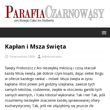
Kapłan i Msza święta
14 września 2009
Administrator
Święty Proboszcz z Ars niezwykłą miłością i czcią otaczał
każdą Mszę świętą. Jak dobrze czyni ksiądz, dając siebie Bogu
w ofierze każdego ranka! – mówił. Msza święta w życiu
kapłana. Ktoś powie: pół godziny szeptania, zawsze tych
samych tekstów, codziennie, zwykle w otoczeniu garstki tych
samych wiernych, i ?cała robota? wykonana. Tak i nie! Tak, jeśli
rozumiemy niezwykłe znaczenie każdej sprawowanej ofiary
eucharystycznej. Tak, jeśli nie zdążyliśmy się jeszcze źle