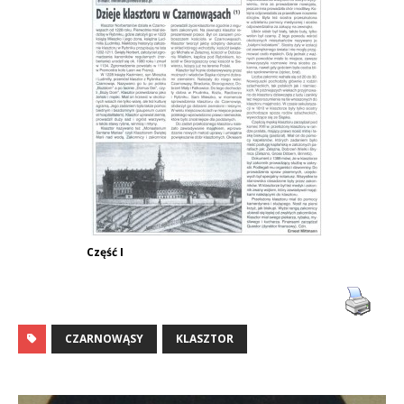
Część I
CZARNOWĄSY
KLASZTOR