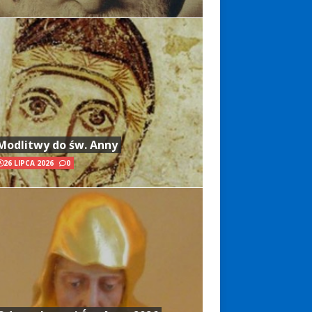
Modlitwy do św. Anny
26 LIPCA 2026
0