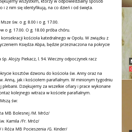
ziękujemy wszystkim, którzy w odpowiedzialny sposób
i z nim się identyfikują, na co dzień i od święta.
sze św. o g. 8.00 i o g. 17.00.
w o g. 17.00. O g. 18.00 próba chóru.
a konsekracji kościoła katedralnego w Opolu. W związku z
z życzeniem Księdza Abpa, będzie przeznaczona na pokrycie
p. Alojzy Piekacz, l. 94. Wieczny odpoczynek racz
pokrycie kosztów dzwonu do kościoła św. Anny oraz na
w. Anną, jak i kościołem parafialnym. W minionym tygodniu
 plebanii. Dziękujemy za wszelkie ofiary i prace wykonane
ontaż kolejnego witraża w kościele parafialnym.
 Mszą św:
Róża MB Bolesnej /M. Mróz/
św. Kamila /Fr. Mróz/
 i Róża MB Pocieszenia /G. Kinder/