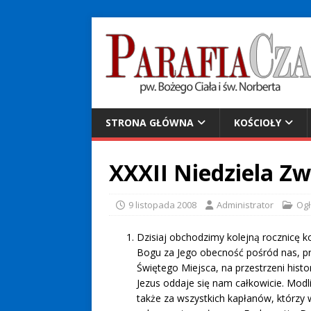
STRONA GŁÓWNA
KOŚCIOŁY
XXXII Niedziela Z
9 listopada 2008
Administrator
Ogł
Dzisiaj obchodzimy kolejną rocznicę k
Bogu za Jego obecność pośród nas, pr
Świętego Miejsca, na przestrzeni histo
Jezus oddaje się nam całkowicie. Modl
także za wszystkich kapłanów, którzy 