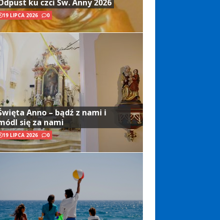
Odpust ku czci Św. Anny 2026
19 LIPCA 2026
0
Święta Anno – bądź z nami i
módl się za nami
19 LIPCA 2026
0