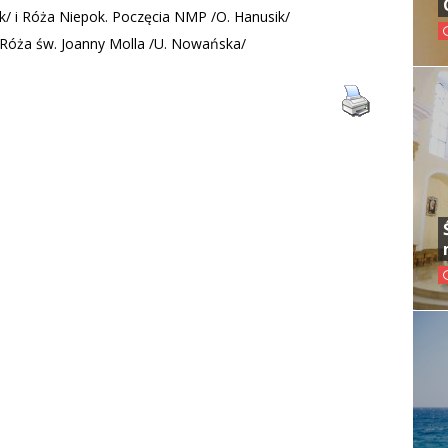
k/ i Róża Niepok. Poczęcia NMP /O. Hanusik/
 i Róża św. Joanny Molla /U. Nowańska/