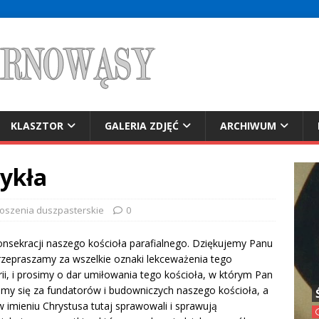
KLASZTOR
GALERIA ZDJĘĆ
ARCHIWUM
wykła
oszenia duszpasterskie
0
onsekracji naszego kościoła parafialnego. Dziękujemy Panu
zepraszamy za wszelkie oznaki lekceważenia tego
rii, i prosimy o dar umiłowania tego kościoła, w którym Pan
imy się za fundatorów i budowniczych naszego kościoła, a
w imieniu Chrystusa tutaj sprawowali i sprawują