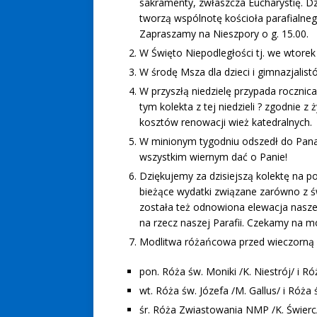
sakramenty, zwłaszcza Eucharystię. D
tworzą wspólnotę kościoła parafialnego 
Zapraszamy na Nieszpory o g. 15.00.
W Święto Niepodległości tj. we wtorek M
W środę Msza dla dzieci i gimnazjalistó
W przyszłą niedzielę przypada rocznic
tym kolekta z tej niedzieli ? zgodnie 
kosztów renowacji wież katedralnych.
W minionym tygodniu odszedł do Pana ś
wszystkim wiernym dać o Panie!
Dziękujemy za dzisiejszą kolektę na 
bieżące wydatki związane zarówno z ś
została też odnowiona elewacja naszej
na rzecz naszej Parafii. Czekamy na m
Modlitwa różańcowa przed wieczorną
pon. Róża św. Moniki /K. Niestrój/ i 
wt. Róża św. Józefa /M. Gallus/ i Róża 
śr. Róża Zwiastowania NMP /K. Świerc/