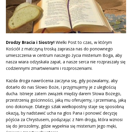
Drodzy Bracia i Siostry!
Wielki Post to czas, w którym
Kościół z matczyną troską zaprasza nas do ponownego
umieszczenia w centrum naszego życia misterium Boga, aby
nasza wiara odzyskała zapał, a nasze serca nie rozpraszały się
codziennymi zmartwieniami i rozproszeniami.
Każda droga nawrócenia zaczyna się, gdy pozwalamy, aby
dotarło do nas Słowo Boże, i przyjmujemy je z uległością
ducha. Istnieje zatem związek między darem Słowa Bożego,
przestrzenią gościnności, jaką mu oferujemy, i przemianą, jaką
ono dokonuje. Dlatego szlak wielkopostny staje się sposobną
okazją, by nadstawić ucha na głos Pana i ponowić decyzję
pójścia za Chrystusem, podążając z Nim drogą, która wznosi
się do Jerozolimy, gdzie wypełnia się misterium Jego męki,