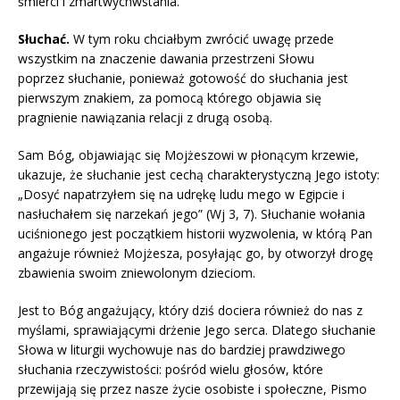
śmierci i zmartwychwstania.
Słuchać.
W tym roku chciałbym zwrócić uwagę przede
wszystkim na znaczenie dawania przestrzeni Słowu
poprzez słuchanie, ponieważ gotowość do słuchania jest
pierwszym znakiem, za pomocą którego objawia się
pragnienie nawiązania relacji z drugą osobą.
Sam Bóg, objawiając się Mojżeszowi w płonącym krzewie,
ukazuje, że słuchanie jest cechą charakterystyczną Jego istoty:
„Dosyć napatrzyłem się na udrękę ludu mego w Egipcie i
nasłuchałem się narzekań jego” (Wj 3, 7). Słuchanie wołania
uciśnionego jest początkiem historii wyzwolenia, w którą Pan
angażuje również Mojżesza, posyłając go, by otworzył drogę
zbawienia swoim zniewolonym dzieciom.
Jest to Bóg angażujący, który dziś dociera również do nas z
myślami, sprawiającymi drżenie Jego serca. Dlatego słuchanie
Słowa w liturgii wychowuje nas do bardziej prawdziwego
słuchania rzeczywistości: pośród wielu głosów, które
przewijają się przez nasze życie osobiste i społeczne, Pismo