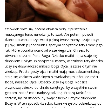
Człowiek rodzi się, potem otwiera oczy. Opuszczenie
matczynego łona, narodziny, to szok. Ale potem, powoli
dziecko otwiera oczy i widzi piękną twarz mamy, czuje dotyk
jej rąk, smak jej pocałunku, spotyka spojrzenie taty i moc jego
rąk, które potrafią ocalić od wszelkiego zła. Chrzest to
otwarcie oczu na Pana Boga. Dziecko matki i ojca staje się
dzieckiem Bożym. W spojrzeniu mamy, w czułości taty dziecko
uczy się doświadczać miłości Boga Ojca, jeszcze o tym nie
wiedząc. Proste gesty ojca i matki mają moc sakramentalną,
stają się znakiem widzialnym niewidzialnej miłości i czułości
Boga, naszego Ojca. Dziecko uczy się Boga. Rodzice
przynoszą dziecko do chrztu świętego, by wszystkim swoim
gestom nadać moc nadprzyrodzoną. Proszą Kościół o
chrzest, by
ich
dziecko, by
swoje
dziecko uczynić dzieckiem
Bożym. W ten sposób dziecko, które wszystko odziedziczy od