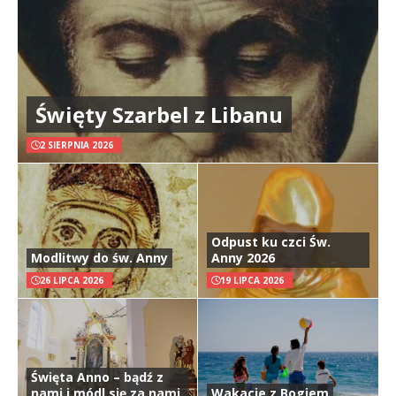
Święty Szarbel z Libanu
2 SIERPNIA 2026
Odpust ku czci Św.
Modlitwy do św. Anny
Anny 2026
26 LIPCA 2026
19 LIPCA 2026
Święta Anno – bądź z
nami i módl się za nami
Wakacje z Bogiem