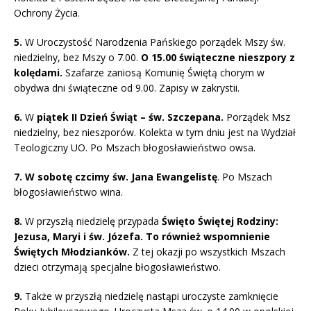
Ochrony Życia.
5.
W Uroczystość Narodzenia Pańskiego porządek Mszy św.
niedzielny, bez Mszy o 7.00.
O 15.00 świąteczne nieszpory z
kolędami.
Szafarze zaniosą Komunię Świętą chorym w
obydwa dni świąteczne od 9.00. Zapisy w zakrystii.
6.
W
piątek II Dzień Świąt – św. Szczepana.
Porządek Msz
niedzielny, bez nieszporów. Kolekta w tym dniu jest na Wydział
Teologiczny UO. Po Mszach błogosławieństwo owsa.
7.
W sobotę czcimy św. Jana Ewangelistę
. Po Mszach
błogosławieństwo wina.
8.
W przyszłą niedzielę przypada
Święto Świętej Rodziny:
Jezusa, Maryi i św. Józefa. To również wspomnienie
Świętych Młodzianków.
Z tej okazji po wszystkich Mszach
dzieci otrzymają specjalne błogosławieństwo.
9.
Także w przyszłą niedzielę nastąpi uroczyste zamknięcie