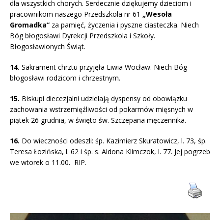
dla wszystkich chorych. Serdecznie dziękujemy dzieciom i
pracownikom naszego Przedszkola nr 61
„Wesoła
Gromadka”
za pamięć, życzenia i pyszne ciasteczka. Niech
Bóg błogosławi Dyrekcji Przedszkola i Szkoły.
Błogosławionych Świąt.
14.
Sakrament chrztu przyjęła Liwia Wocław. Niech Bóg
błogosławi rodzicom i chrzestnym.
15.
Biskupi diecezjalni udzielają dyspensy od obowiązku
zachowania wstrzemięźliwości od pokarmów mięsnych w
piątek 26 grudnia, w święto św. Szczepana męczennika.
16.
Do wieczności odeszli: śp. Kazimierz Skuratowicz, l. 73, śp.
Teresa Łozińska, l. 62 i śp. s. Aldona Klimczok, l. 77. Jej pogrzeb
we wtorek o 11.00. RIP.