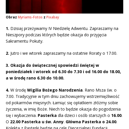
Obraz
Myriams-Fotos
z
Pixabay
1.
Dzisiaj przeżywamy IV Niedzielę Adwentu. Zapraszamy na
Nieszpory podczas których będzie okazja do przyjęcia
Sakramentu Pokuty.
2.
Jutro i we wtorek zapraszamy na ostatnie Roraty o 17.00.
3.
Okazja do świątecznej spowiedzi świętej w
poniedziałek i wtorek od 6.30 do 7.30 i od 16.00 do 18.00,
a w środę rano 6.30 do 10.00.
4.
W środę
Wigilia Bożego Narodzenia
. Rano Msza św. o
7.00. Tradycyjnie w tym dniu zachowujemy wstrzemięźliwość
od pokarmów mięsnych. Łamiąc się opłatkiem złóżmy sobie
życzenia, w imię Boże. Niech to będzie okazja do pogodzenia
się i wybaczenia.
Pasterka
dla dzieci i osób starszych o
16.00
.
O
22.00 Pasterka u św. Anny
.
Główna Pasterka o 24.00
.
Kolekta z Pasterki będzie na cele Diecezjalnej Fundacji