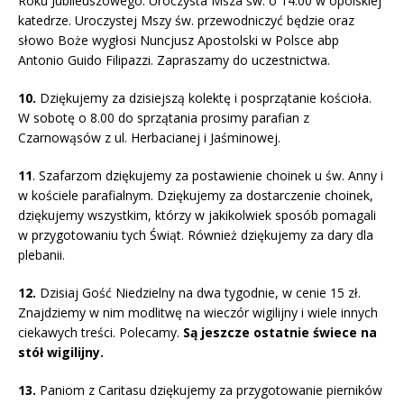
Roku Jubileuszowego. Uroczysta Msza św. o 14.00 w opolskiej
katedrze. Uroczystej Mszy św. przewodniczyć będzie oraz
słowo Boże wygłosi Nuncjusz Apostolski w Polsce abp
Antonio Guido Filipazzi. Zapraszamy do uczestnictwa.
10.
Dziękujemy za dzisiejszą kolektę i posprzątanie kościoła.
W sobotę o 8.00 do sprzątania prosimy parafian z
Czarnowąsów z ul. Herbacianej i Jaśminowej.
11
. Szafarzom dziękujemy za postawienie choinek u św. Anny i
w kościele parafialnym. Dziękujemy za dostarczenie choinek,
dziękujemy wszystkim, którzy w jakikolwiek sposób pomagali
w przygotowaniu tych Świąt. Również dziękujemy za dary dla
plebanii.
12.
Dzisiaj Gość Niedzielny na dwa tygodnie, w cenie 15 zł.
Znajdziemy w nim modlitwę na wieczór wigilijny i wiele innych
ciekawych treści. Polecamy.
Są jeszcze ostatnie świece na
stół wigilijny.
13.
Paniom z Caritasu dziękujemy za przygotowanie pierników