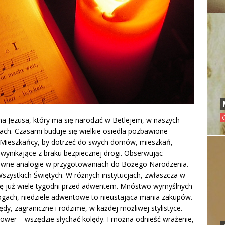
a Jezusa, który ma się narodzić w Betlejem, w naszych
ch. Czasami buduje się wielkie osiedla pozbawione
 Mieszkańcy, by dotrzeć do swych domów, mieszkań,
 wynikające z braku bezpiecznej drogi. Obserwując
ewne analogie w przygotowaniach do Bożego Narodzenia.
szystkich Świętych. W różnych instytucjach, zwłaszcza w
się już wiele tygodni przed adwentem. Mnóstwo wymyślnych
ogach, niedziele adwentowe to nieustająca mania zakupów.
y, zagraniczne i rodzime, w każdej możliwej stylistyce.
 rower – wszędzie słychać kolędy. I można odnieść wrażenie,