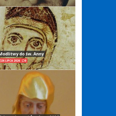
Modlitwy do św. Anny
26 LIPCA 2026
0