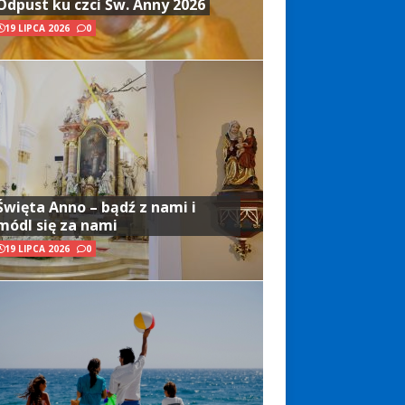
Odpust ku czci Św. Anny 2026
19 LIPCA 2026
0
Święta Anno – bądź z nami i
módl się za nami
19 LIPCA 2026
0