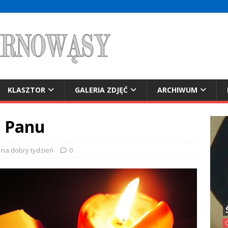
KLASZTOR
GALERIA ZDJĘĆ
ARCHIWUM
ę Panu
 na dobry tydzień
0