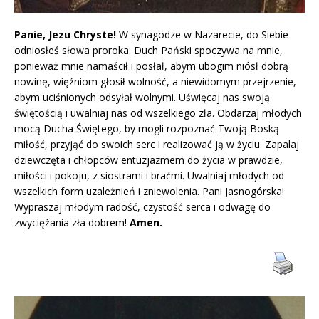
Panie, Jezu Chryste!
W synagodze w Nazarecie, do Siebie
odniosłeś słowa proroka: Duch Pański spoczywa na mnie,
ponieważ mnie namaścił i posłał, abym ubogim niósł dobrą
nowinę, więźniom głosił wolność, a niewidomym przejrzenie,
abym uciśnionych odsyłał wolnymi. Uświęcaj nas swoją
świętością i uwalniaj nas od wszelkiego zła. Obdarzaj młodych
mocą Ducha Świętego, by mogli rozpoznać Twoją Boską
miłość, przyjąć do swoich serc i realizować ją w życiu. Zapalaj
dziewczęta i chłopców entuzjazmem do życia w prawdzie,
miłości i pokoju, z siostrami i braćmi. Uwalniaj młodych od
wszelkich form uzależnień i zniewolenia. Pani Jasnogórska!
Wypraszaj młodym radość, czystość serca i odwagę do
zwyciężania zła dobrem!
Amen.