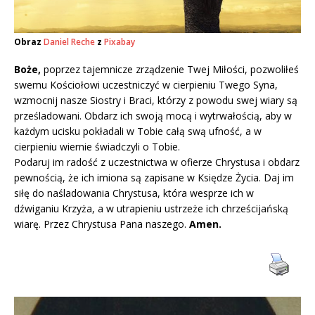
Obraz
Daniel Reche
z
Pixabay
Boże,
poprzez tajemnicze zrządzenie Twej Miłości, pozwoliłeś
swemu Kościołowi uczestniczyć w cierpieniu Twego Syna,
wzmocnij nasze Siostry i Braci, którzy z powodu swej wiary są
prześladowani. Obdarz ich swoją mocą i wytrwałością, aby w
każdym ucisku pokładali w Tobie całą swą ufność, a w
cierpieniu wiernie świadczyli o Tobie.
Podaruj im radość z uczestnictwa w ofierze Chrystusa i obdarz
pewnością, że ich imiona są zapisane w Księdze Życia. Daj im
siłę do naśladowania Chrystusa, która wesprze ich w
dźwiganiu Krzyża, a w utrapieniu ustrzeże ich chrześcijańską
wiarę. Przez Chrystusa Pana naszego.
Amen.