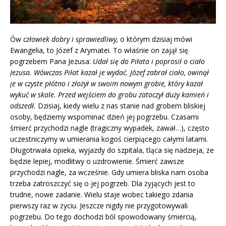
Ów
człowiek dobry i sprawiedliwy,
o którym dzisiaj mówi
Ewangelia, to Józef z Arymatei. To właśnie on zajął się
pogrzebem Pana Jezusa:
Udał się do Piłata i poprosił o ciało
Jezusa. Wówczas Piłat kazał je wydać. Józef zabrał ciało, owinął
je w czyste płótno i złożył w swoim nowym grobie, który kazał
wykuć w skale. Przed wejściem do grobu zatoczył duży kamień i
odszedł.
Dzisiaj, kiedy wielu z nas stanie nad grobem bliskiej
osoby, będziemy wspominać dzień jej pogrzebu. Czasami
śmierć przychodzi nagle (tragiczny wypadek, zawał…), często
uczestniczymy w umierania kogoś cierpiącego całymi latami.
Długotrwała opieka, wyjazdy do szpitala, tląca się nadzieja, że
będzie lepiej, modlitwy o uzdrowienie. Śmierć zawsze
przychodzi nagle, za wcześnie. Gdy umiera bliska nam osoba
trzeba zatroszczyć się o jej pogrzeb. Dla żyjących jest to
trudne, nowe zadanie. Wielu staje wobec takiego zdania
pierwszy raz w życiu. Jeszcze nigdy nie przygotowywali
pogrzebu. Do tego dochodzi ból spowodowany śmiercią,