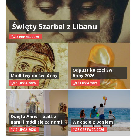
Święty Szarbel z Libanu
2 SIERPNIA 2026
Odpust ku czci Św.
Modlitwy do św. Anny
Anny 2026
26 LIPCA 2026
19 LIPCA 2026
Święta Anno – bądź z
nami i módl się za nami
Wakacje z Bogiem
19 LIPCA 2026
28 CZERWCA 2026