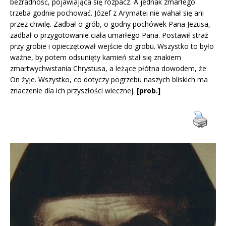
bezradność, pojawiająca się rozpacz. A jednak zmarłego
trzeba godnie pochować. Józef z Arymatei nie wahał się ani
przez chwilę. Zadbał o grób, o godny pochówek Pana Jezusa,
zadbał o przygotowanie ciała umarłego Pana. Postawił straż
przy grobie i opieczętował wejście do grobu. Wszystko to było
ważne, by potem odsunięty kamień stał się znakiem
zmartwychwstania Chrystusa, a leżące płótna dowodem, że
On żyje. Wszystko, co dotyczy pogrzebu naszych bliskich ma
znaczenie dla ich przyszłości wiecznej.
[prob.]