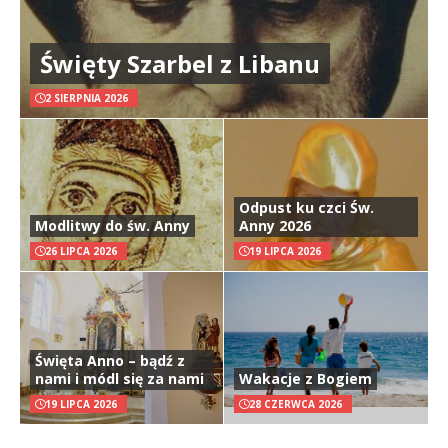
Święty Szarbel z Libanu
2 SIERPNIA 2026
Odpust ku czci Św.
Modlitwy do św. Anny
Anny 2026
26 LIPCA 2026
19 LIPCA 2026
Święta Anno – bądź z
nami i módl się za nami
Wakacje z Bogiem
19 LIPCA 2026
28 CZERWCA 2026